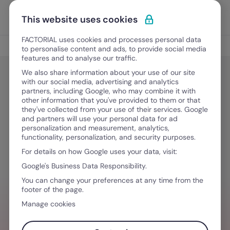
Vai al contenuto
Apri i
Scopri Factorial
This website uses cookies
FACTORIAL uses cookies and processes personal data
The Rocket
to personalise content and ads, to provide social media
features and to analyse our traffic.
We also share information about your use of our site
with our social media, advertising and analytics
Gestione del Talento
partners, including Google, who may combine it with
Gallup lancia l’allarme: Italia tra le
other information that you've provided to them or that
they've collected from your use of their services. Google
peggiori al mondo per employee
and partners will use your personal data for ad
personalization and measurement, analytics,
engagement
functionality, personalization, and security purposes.
For details on how Google uses your data, visit:
Google's Business Data Responsibility.
2 Marzo, 2026
·
8 minuti di lettura
You can change your preferences at any time from the
footer of the page.
Manage cookies
HAI BISOGNO D´AIUTO PER GESTIRE I TEAM