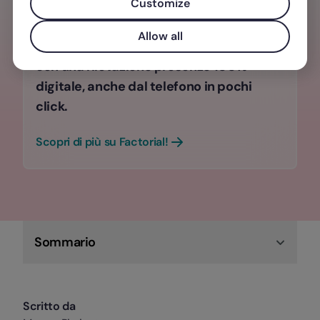
Customize
LAVORO?
Allow all
Aumenta la produttività dei tuoi team
con una rilevazione presenze 100%
digitale, anche dal telefono in pochi
click.
Scopri di più su Factorial!
Sommario
Scritto da