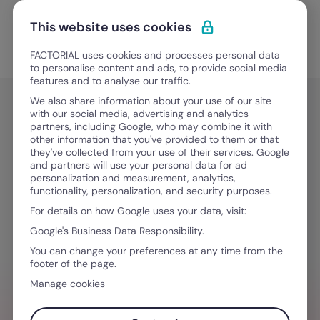
Vai al contenuto
Apri i
Scopri Factorial
This website uses cookies
FACTORIAL uses cookies and processes personal data
Rilevazione presenze
to personalise content and ads, to provide social media
features and to analyse our traffic.
We also share information about your use of our site
with our social media, advertising and analytics
Rilevazione presenze
partners, including Google, who may combine it with
Registro presenze dipendenti:
other information that you've provided to them or that
they've collected from your use of their services. Google
come digitalizzarlo per portare
and partners will use your personal data for ad
personalization and measurement, analytics,
valore in azienda e non perdere
functionality, personalization, and security purposes.
tempo
For details on how Google uses your data, visit:
Google's Business Data Responsibility.
You can change your preferences at any time from the
9 Aprile, 2026
·
7 minuti di lettura
footer of the page.
Manage cookies
VUOI SEMPLIFICARE IL TUO FLUSSO DI