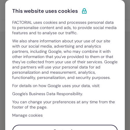
Vai al contenuto
Apri i
Scopri Factorial
This website uses cookies
FACTORIAL uses cookies and processes personal data
Gestione del Tempo
to personalise content and ads, to provide social media
features and to analyse our traffic.
We also share information about your use of our site
with our social media, advertising and analytics
Gestione del Tempo
partners, including Google, who may combine it with
Turni di lavoro: come gestirli in
other information that you've provided to them or that
they've collected from your use of their services. Google
modo efficiente in azienda
and partners will use your personal data for ad
personalization and measurement, analytics,
functionality, personalization, and security purposes.
For details on how Google uses your data, visit:
22 Luglio, 2026
·
13 minuti di lettura
Google's Business Data Responsibility.
You can change your preferences at any time from the
footer of the page.
HAI BISOGNO D´AIUTO PER GESTIRE I TEAM
Manage cookies
Smetti di chiederti quando il tuo team