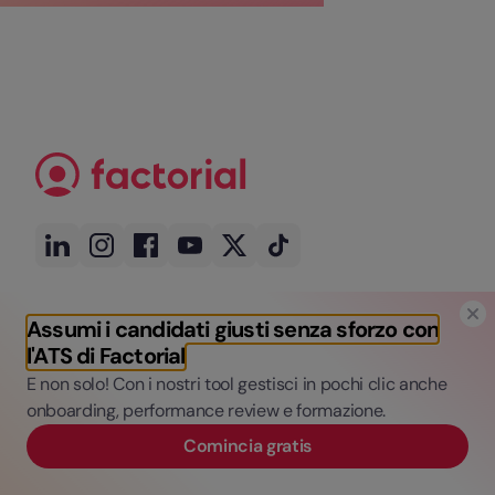
Assumi i candidati giusti senza sforzo con
Ricevi gli ultimi aggiornamenti, tendenze,
l'ATS di Factorial
consigli e risorse gratuite.
E non solo! Con i nostri tool gestisci in pochi clic anche
onboarding, performance review e formazione.
Comincia gratis
Iscriviti