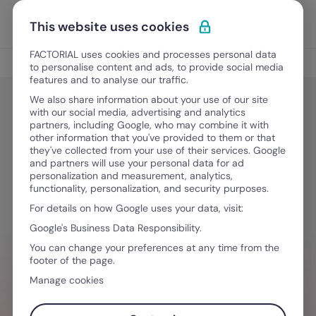
Vai al contenuto
Apri i
Scopri Factorial
This website uses cookies
FACTORIAL uses cookies and processes personal data
Recruiting
to personalise content and ads, to provide social media
features and to analyse our traffic.
We also share information about your use of our site
with our social media, advertising and analytics
Recruiting
partners, including Google, who may combine it with
Job posting interno: come funziona
other information that you've provided to them or that
they've collected from your use of their services. Google
e come implementarlo in azienda
and partners will use your personal data for ad
personalization and measurement, analytics,
functionality, personalization, and security purposes.
For details on how Google uses your data, visit:
26 Febbraio, 2026
·
7 minuti di lettura
Google's Business Data Responsibility.
You can change your preferences at any time from the
footer of the page.
HAI BISOGNO D´AIUTO PER GESTIRE I TEAM
Manage cookies
Trovare il talento perfetto per la tua