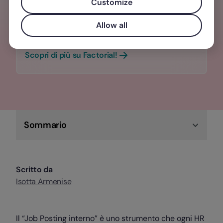
azienda non deve essere un processo
Customize
lungo e stressante. Basta scegliere il
Allow all
software giusto.
Scopri di più su Factorial!
Sommario
Scritto da
Isotta Armenise
Il “Job Posting interno” è uno strumento che ogni HR