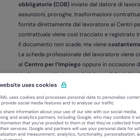
obbligatorie (COB)
inviate dal datore di lavoro
assunzioni, proroghe, trasformazioni contrattu
fornita direttamente dal lavoratore ai Centri 
contrattuale viene così tracciato e registrato i
Il documento non scade, ma viene
costanteme
La scheda professionale del lavoratore viene c
al
Centro per l’Impiego
oppure in occasione del
risultano errati o incompleti, è possibile richie
riferimento, presentando la documentazione a
 website uses cookies
Cosa contiene la scheda anagrafica
IAL uses cookies and processes personal data to personalise conte
o provide social media features and to analyse our traffic.
Quali sono, nel dettaglio, i dati che sono conte
o share information about your use of our site with our social media,
professionale?
ising and analytics partners, including Google, who may combine it wi
information that you've provided to them or that they've collected fro
La scheda è articolata in diverse sezioni, che c
 their services. Google and partners will use your personal data for ad
di lavoro per generare un contratto.
alization and measurement, analytics, functionality, personalization, 
ty purposes.