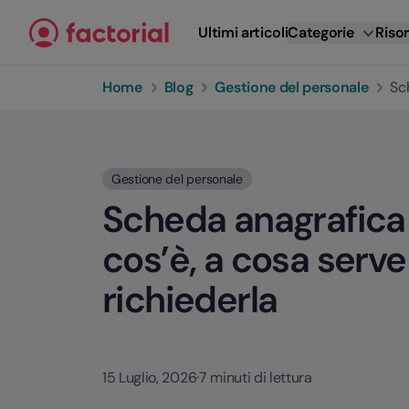
Vai al contenuto
Ultimi articoli
Categorie
Risor
Home
Blog
Gestione del personale
Sc
Gestione del personale
Scheda anagrafica 
cos’è, a cosa serv
richiederla
15 Luglio, 2026
·
7 minuti di lettura