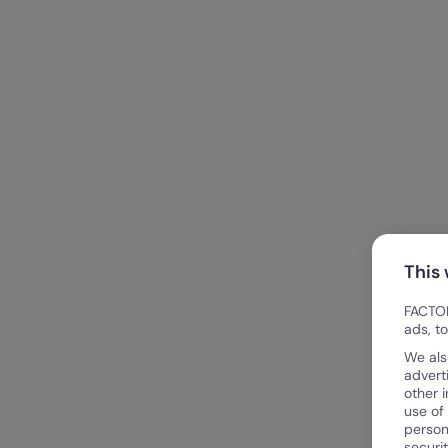
This
FACTOR
ads, t
We als
advert
other 
use of
person
securi