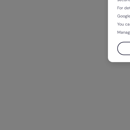
For de
Google
You ca
Manag