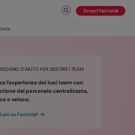
Scopri Factorial
Fai clic per cercare
derla
BISOGNO D´AIUTO PER GESTIRE I TEAM
za l'esperienza dei tuoi team con
stione del personale centralizzata,
ce e veloce.
i più su Factorial!