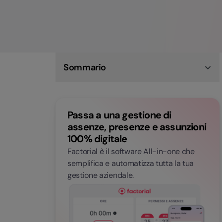
Sommario
Cos'è la scheda anagrafica professionale (SAP)
A cosa serve la scheda anagrafico
professionale
Passa a una gestione di
Come richiedere la SAP
Gestisci i documenti aziendali e l’onboarding
assenze, presenze e assunzioni
con Factorial
100% digitale
FAQ: scheda anagrafica professionale
Factorial è il software All-in-one che
semplifica e automatizza tutta la tua
gestione aziendale.