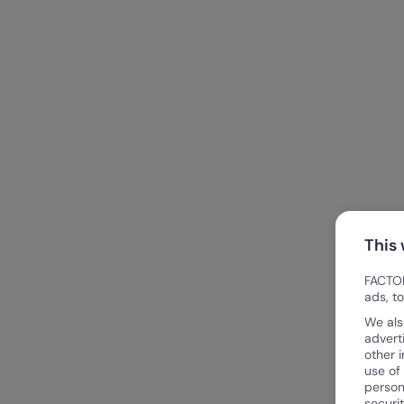
This
FACTOR
ads, t
We als
advert
other 
use of
person
securi