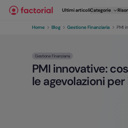
Vai al contenuto
Ultimi articoli
Categorie
Risor
Home
Blog
Gestione Finanziaria
PMI i
Gestione Finanziaria
PMI innovative: cos
le agevolazioni per 