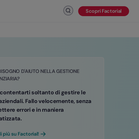
Scopri Factorial
Fai clic per cercare
BISOGNO D'AIUTO NELLA GESTIONE
NZIARIA?
ontentarti soltanto di gestire le
aziendali. Fallo velocemente, senza
tere errori e in maniera
tizzata.
i più su Factorial!