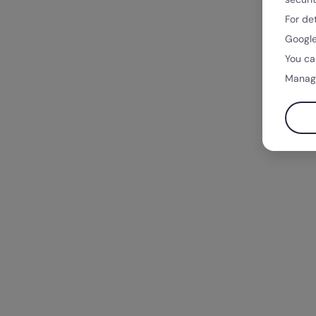
For de
Google
You ca
Manag