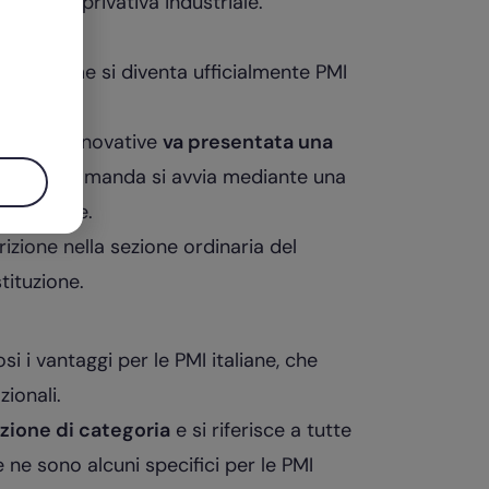
revetto
o privativa industriale.
iche, come si diventa ufficialmente PMI
elle PMI Innovative
va presentata una
ale
. La domanda si avvia mediante una
le Imprese.
izione nella sezione ordinaria del
tituzione.
 i vantaggi per le PMI italiane, che
ionali.
nzione di categoria
e si riferisce a tutte
 ne sono alcuni specifici per le PMI