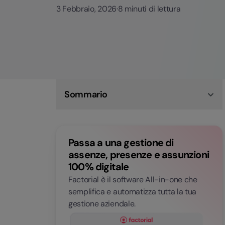
3 Febbraio, 2026
·
8 minuti di lettura
Sommario
Cosa si intende per PMI e PMI innovative
Le agevolazioni per le PMI
Agevolazioni PMI per la digitalizzazione e
Passa a una gestione di
l'innovazione
Agevolazioni PMI per lo sviluppo delle
assenze, presenze e assunzioni
competenze
100% digitale
Agevolazioni PMI per il Sud
PMI innovative: le agevolazioni dedicate per il
Factorial è il software All-in-one che
2026
semplifica e automatizza tutta la tua
Domande frequenti
gestione aziendale.