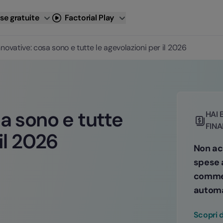
se gratuite
Factorial Play
nnovative: cosa sono e tutte le agevolazioni per il 2026
a sono e tutte
HAI 
FINA
il 2026
Non acc
spese 
commet
automa
Scopri d