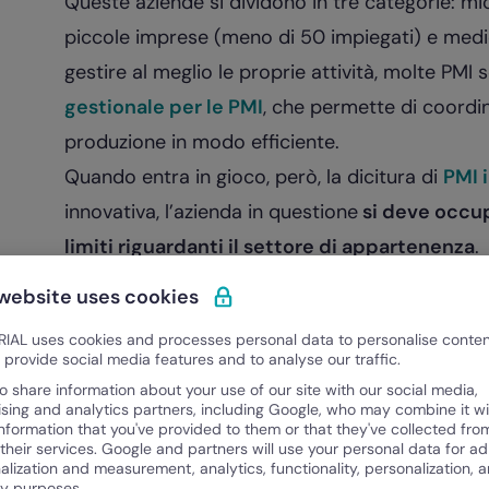
Queste aziende si dividono in tre categorie: mi
piccole imprese (meno di 50 impiegati) e medi
gestire al meglio le proprie attività, molte PMI
gestionale per le PMI
, che permette di coordin
produzione in modo efficiente.
Quando entra in gioco, però, la dicitura di
PMI 
innovativa, l’azienda in questione
si deve occup
limiti riguardanti il settore di appartenenza
.
Per accertare che una PMI appartenga a quest
 website uses cookies
criteri riguardo l’ambito dell’innovazione:
IAL uses cookies and processes personal data to personalise conte
Spendere in ricerca, sviluppo e innovazione
a
o provide social media features and to analyse our traffic.
valore della produzione.
o share information about your use of our site with our social media,
ising and analytics partners, including Google, who may combine it wi
Contare una quota di
almeno un quinto della 
information that you've provided to them or that they've collected fro
 their services. Google and partners will use your personal data for ad
ricercatori
, oppure almeno
un terzo di dipend
alization and measurement, analytics, functionality, personalization, 
ty purposes.