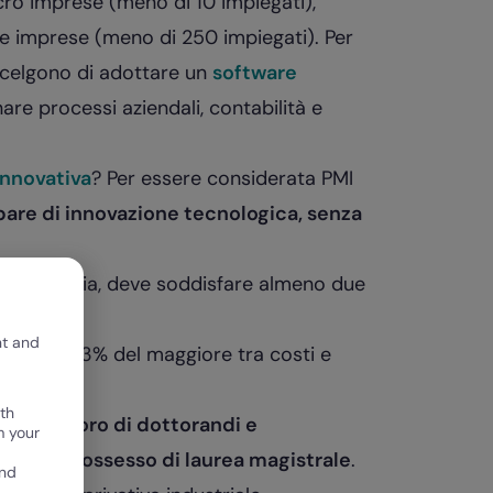
cro imprese (meno di 10 impiegati),
e imprese (meno di 250 impiegati). Per
 scelgono di adottare un
software
are processi aziendali, contabilità e
innovativa
? Per essere considerata PMI
are di innovazione tecnologica, senza
a categoria, deve soddisfare almeno due
nt and
lmeno il 3% del maggiore tra costi e
th
forza lavoro di dottorandi e
m your
enti in possesso di laurea magistrale
.
and