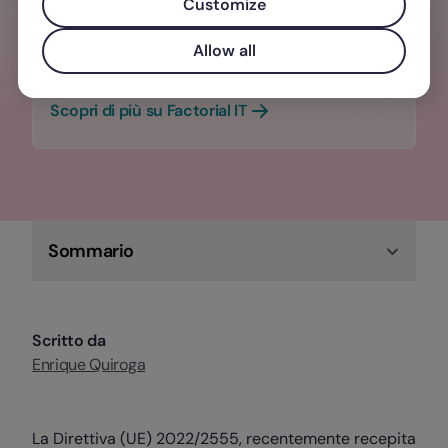
automatizza le policy di sicurezza e
Customize
preparati al meglio per conformarti alla
Allow all
NIS2 e affrontare gli audit.
Scopri di più su Factorial IT
Sommario
Scritto da
Enrique Quiroga
La Direttiva (UE) 2022/2555, recentemente recepita