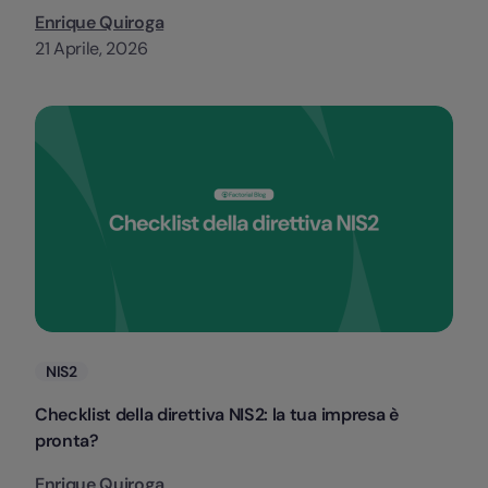
Enrique Quiroga
21 Aprile, 2026
Categorie
NIS2
Checklist della direttiva NIS2: la tua impresa è
pronta?
Enrique Quiroga