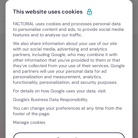
Vai al contenuto
Apri i
Scopri Factorial
This website uses cookies
FACTORIAL uses cookies and processes personal data
NIS2
to personalise content and ads, to provide social media
features and to analyse our traffic.
We also share information about your use of our site
with our social media, advertising and analytics
NIS2
partners, including Google, who may combine it with
Sanzioni per il mancato rispetto
other information that you've provided to them or that
they've collected from your use of their services. Google
della direttiva NIS2
and partners will use your personal data for ad
personalization and measurement, analytics,
functionality, personalization, and security purposes.
For details on how Google uses your data, visit:
21 Aprile, 2026
·
5 minuti di lettura
Google's Business Data Responsibility.
You can change your preferences at any time from the
footer of the page.
LA TUA AZIENDA È PRONTA PER NIS2?
Manage cookies
Centralizza dispositivi e accessi,