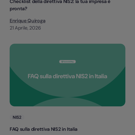
Checklist della direttiva NIS2: la tua impresa è
pronta?
Enrique Quiroga
21 Aprile, 2026
Categorie
NIS2
FAQ sulla direttiva NIS2 in Italia