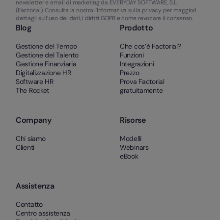
newsletter e email di marketing da EVERYDAY SOFTWARE, S.L.
(Factorial). Consulta la nostra
l'Informativa sulla privacy
per maggiori
dettagli sull’uso dei dati, i diritti GDPR e come revocare il consenso.
Blog
Prodotto
Gestione del Tempo
Che cos’è Factorial?
Gestione del Talento
Funzioni
Gestione Finanziaria
Integrazioni
Digitalizzazione HR
Prezzo
Software HR
Prova Factorial
The Rocket
gratuitamente
Company
Risorse
Chi siamo
Modelli
Clienti
Webinars
eBook
Assistenza
Contatto
Centro assistenza