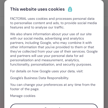
Vai al contenuto
Apri i
Scopri Factorial
This website uses cookies
FACTORIAL uses cookies and processes personal data
The Rocket
to personalise content and ads, to provide social media
features and to analyse our traffic.
We also share information about your use of our site
with our social media, advertising and analytics
Consigli di leadership
partners, including Google, who may combine it with
Leadership adattiva e cultura
other information that you've provided to them or that
they've collected from your use of their services. Google
dell’ascolto: intervista a Flavio
and partners will use your personal data for ad
personalization and measurement, analytics,
Cavalli
functionality, personalization, and security purposes.
For details on how Google uses your data, visit:
Google's Business Data Responsibility.
10 Aprile, 2026
·
7 minuti di lettura
You can change your preferences at any time from the
footer of the page.
Manage cookies
HAI BISOGNO D´AIUTO PER GESTIRE I TEAM