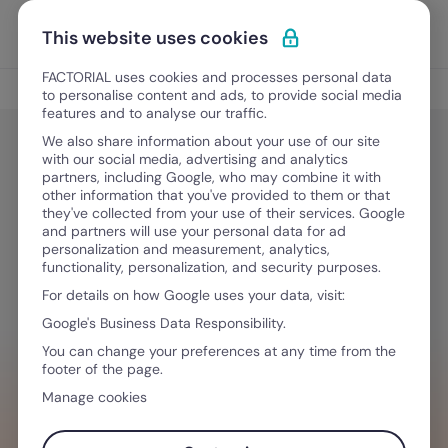
Vai al contenuto
Apri i
Scopri Factorial
This website uses cookies
FACTORIAL uses cookies and processes personal data
Digitalizzazione HR
to personalise content and ads, to provide social media
features and to analyse our traffic.
We also share information about your use of our site
with our social media, advertising and analytics
Digitalizzazione HR
partners, including Google, who may combine it with
Alternative a Fluida: le migliori
other information that you've provided to them or that
they've collected from your use of their services. Google
piattaforme del 2026
and partners will use your personal data for ad
personalization and measurement, analytics,
functionality, personalization, and security purposes.
For details on how Google uses your data, visit:
30 Marzo, 2026
·
6 minuti di lettura
Google's Business Data Responsibility.
You can change your preferences at any time from the
footer of the page.
VUOI SEMPLIFICARE IL TUO FLUSSO DI
Manage cookies
LAVORO?