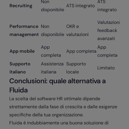
Non
ATS
Recruiting
ATS integrato
r
disponibile
integrato
d
Valutazioni e
A
Performance
Non
OKR e
feedback
v
management
disponibile
valutazioni
avanzati
a
App
App
App mobile
App completa
A
completa
completa
Supporto
Assistenza
Supporto
Limitato
L
italiano
italiana
locale
Conclusioni: quale alternativa a
Fluida
La scelta del software HR ottimale dipende
strettamente dalla fase di crescita e dalle esigenze
specifiche della tua organizzazione.
Fluida è indubbiamente una buona soluzione di