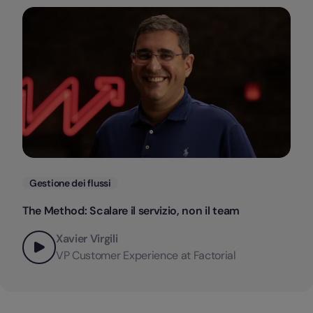
Categorie
Gestione dei flussi
The Method: Scalare il servizio, non il team
Xavier Virgili
VP Customer Experience at Factorial