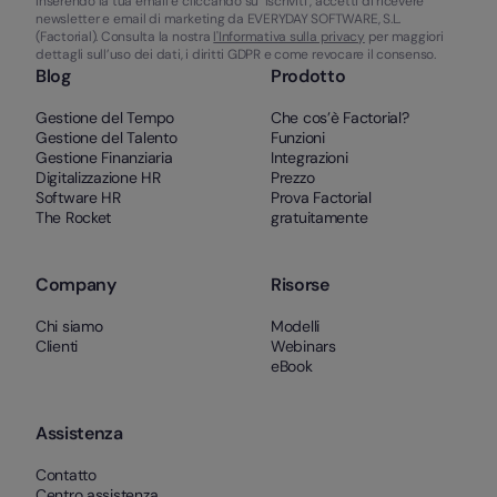
Inserendo la tua email e cliccando su "Iscriviti", accetti di ricevere
newsletter e email di marketing da EVERYDAY SOFTWARE, S.L.
(Factorial). Consulta la nostra
l'Informativa sulla privacy
per maggiori
dettagli sull’uso dei dati, i diritti GDPR e come revocare il consenso.
Blog
Prodotto
Gestione del Tempo
Che cos’è Factorial?
Gestione del Talento
Funzioni
Gestione Finanziaria
Integrazioni
Digitalizzazione HR
Prezzo
Software HR
Prova Factorial
The Rocket
gratuitamente
Company
Risorse
Chi siamo
Modelli
Clienti
Webinars
eBook
Assistenza
Contatto
Centro assistenza