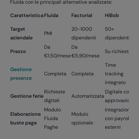
Fluida con le principali alternative analizzate:
S
Caratteristica
Fluida
Factorial
HiBob
S
Target
20-1000
50+
G
PMI
aziendale
dipendenti
dipendenti
>
Da
Da
Prezzo
Su richiesta
S
€1,50/mese
€5,90/mese
Time
Gestione
C
Completa
Completa
tracking
presenze
s
integrato
Richieste
Digitale con
W
Gestione ferie
Automatizzata
digitali
approvazioni
a
Modulo
Integrazione
S
Elaborazione
Modulo
Fluida
con payroll
c
buste paga
opzionale
Paghe
esterni
i
M