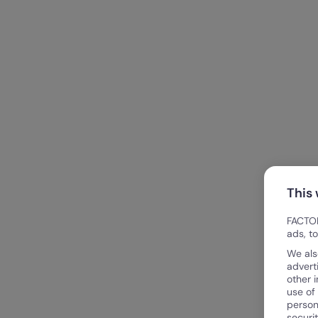
This
FACTOR
ads, t
We als
advert
other 
use of
person
securi