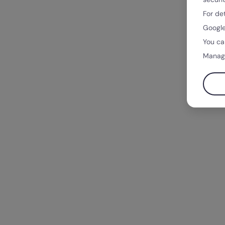
For de
Google
You ca
Manag