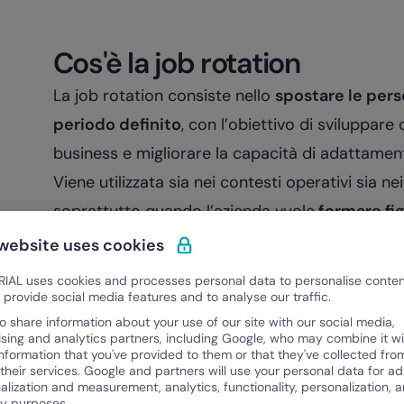
Cos'è la job rotation
La job rotation consiste nello
spostare le perso
periodo definito
, con l’obiettivo di sviluppar
business e migliorare la capacità di adattamen
Viene utilizzata sia nei contesti operativi sia n
soprattutto quando l’azienda vuole
formare fi
solo ruolo.
 website uses cookies
Funziona davvero quando ogni passaggio ha una 
IAL uses cookies and processes personal data to personalise conte
la persona sia per l’organizzazione. Per questo 
o provide social media features and to analyse our traffic.
o share information about your use of our site with our social media,
percorso strutturato con obiettivi, tempistiche
ising and analytics partners, including Google, who may combine it wi
Le
principali modalità di job rotation
si differ
information that you've provided to them or that they've collected fro
 their services. Google and partners will use your personal data for ad
tipo di spostamento:
alization and measurement, analytics, functionality, personalization, 
ty purposes.