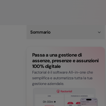
Sommario
Cos'è la job rotation
Perché fare job rotation: i vantaggi per i
lavoratori
Passa a una gestione di
I vantaggi della job rotation per le aziende
Come implementare un programma di job
assenze, presenze e assunzioni
rotation in azienda
100% digitale
Limiti e rischi della job rotation
Conclusioni sulla job rotation
Factorial è il software All-in-one che
Domande frequenti sulla job rotation
semplifica e automatizza tutta la tua
gestione aziendale.