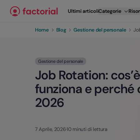
Vai al contenuto
Ultimi articoli
Categorie
Risor
Home
Blog
Gestione del personale
Jo
Gestione del personale
Job Rotation: cos’
funziona e perché 
2026
7 Aprile, 2026
·
10 minuti di lettura