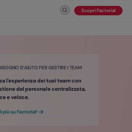
Scopri Factorial
Fai clic per cercare
BISOGNO D´AIUTO PER GESTIRE I TEAM
za l'esperienza dei tuoi team con
stione del personale centralizzata,
ce e veloce.
i più su Factorial!