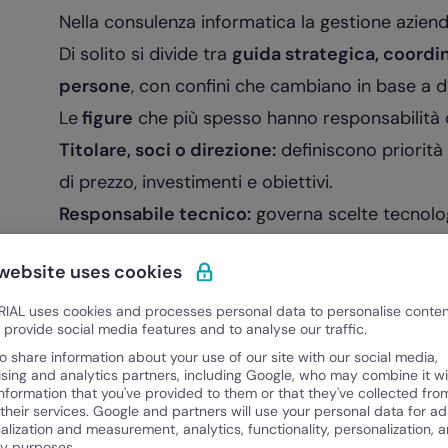
Nella consulenza informatica la gestione azien
Di solito si divide tra
guida strategica, coordi
persone
, con confini che cambiano in base a d
Le
figure
che più spesso hanno responsabilità 
Titolare, soci o direzione:
definiscono priorità
di prezzo, investimenti e obiettivi.
Responsabile tecnico:
governa scelte tecnologi
sostenibilità dei carichi sul team.
 website uses cookies
Project manager:
coordina rischi, scadenze e c
Responsabile HR:
cura inserimenti, percorsi di 
IAL uses cookies and processes personal data to personalise conte
o provide social media features and to analyse our traffic.
clima.
o share information about your use of our site with our social media,
Amministrazione e controllo di gestione:
segu
ising and analytics partners, including Google, who may combine it wi
information that you've provided to them or that they've collected fro
cliente e gestione della cassa.
 their services. Google and partners will use your personal data for ad
alization and measurement, analytics, functionality, personalization, 
Quando questi ruoli lavorano in modo coordinat
ty purposes.