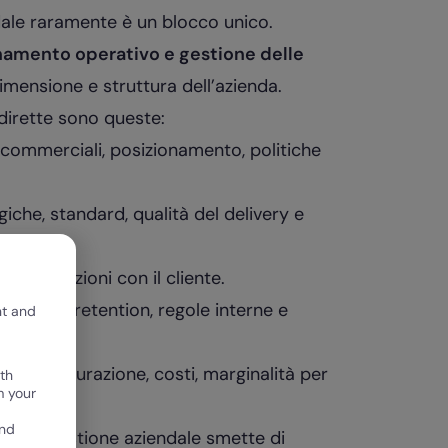
dale raramente è un blocco unico.
namento operativo e gestione delle
imensione e struttura dell’azienda.
dirette sono queste:
 commerciali, posizionamento, politiche
che, standard, qualità del delivery e
omunicazioni con il cliente.
crescita, retention, regole interne e
nt and
ono fatturazione, costi, marginalità per
th
m your
and
o, la gestione aziendale smette di