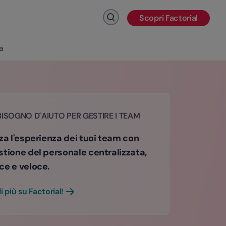
Scopri Factorial
Fai clic per cercare
a
BISOGNO D´AIUTO PER GESTIRE I TEAM
za l'esperienza dei tuoi team con
stione del personale centralizzata,
ce e veloce.
i più su Factorial!