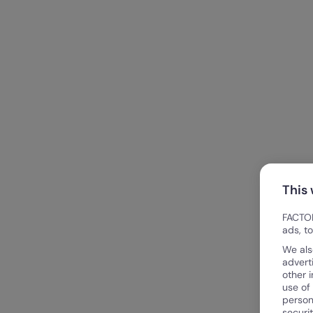
This
FACTOR
ads, t
We als
advert
other 
use of
person
securi