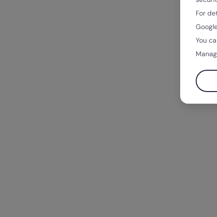
For de
Google
You ca
Manag