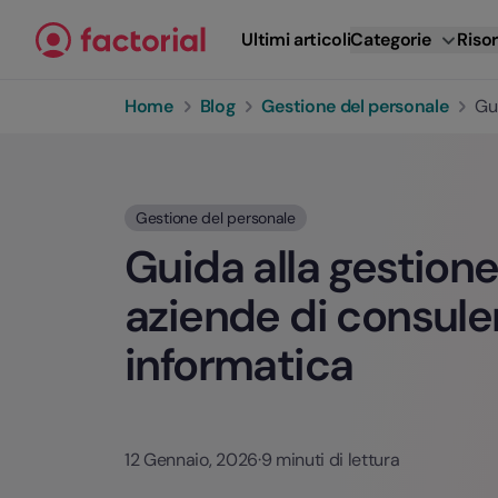
Vai al contenuto
Ultimi articoli
Categorie
Risor
Home
Blog
Gestione del personale
Gu
Gestione del personale
Guida alla gestion
aziende di consule
informatica
12 Gennaio, 2026
·
9 minuti di lettura