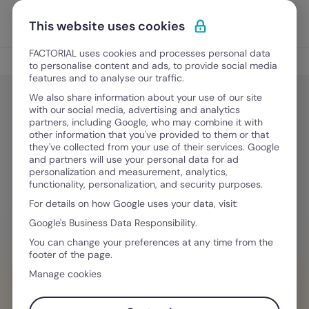
Vai al contenuto
Apri i
Scopri Factorial
This website uses cookies
FACTORIAL uses cookies and processes personal data
Gestione ferie e permessi
to personalise content and ads, to provide social media
features and to analyse our traffic.
We also share information about your use of our site
with our social media, advertising and analytics
Gestione ferie e permessi
partners, including Google, who may combine it with
Certificato di malattia: procedure
other information that you've provided to them or that
they've collected from your use of their services. Google
da seguire e tempistiche
and partners will use your personal data for ad
personalization and measurement, analytics,
functionality, personalization, and security purposes.
For details on how Google uses your data, visit:
28 Gennaio, 2026
·
6 minuti di lettura
Google's Business Data Responsibility.
You can change your preferences at any time from the
footer of the page.
HAI BISOGNO D´AIUTO PER GESTIRE I TEAM
Manage cookies
Programma e gestisci ferie, permessi e