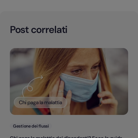
Post correlati
Categorie
Gestione dei flussi