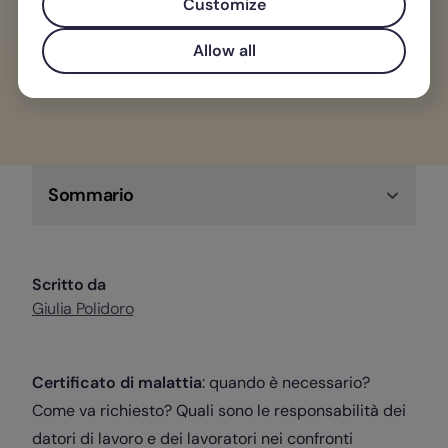
assenze dei tuoi team senza stress.
Customize
Allow all
Scopri di più su Factorial!
Sommario
Scritto da
Giulia Polidoro
Certificato di malattia
: quando è necessario?
Come va richiesto? Quali sono le responsabilità dei
datori di lavoro e dei lavoratori nei confronti