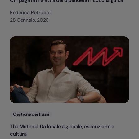
Chi paga la malattia dei dipendenti? Ecco la guida
Federica Petrucci
28 Gennaio, 2026
Categorie
Gestione dei flussi
The Method: Da locale a globale, esecuzione e
cultura