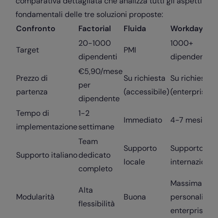
comparativa dettagliata che analizza tutti gli aspetti
fondamentali delle tre soluzioni proposte:
Confronto
Factorial
Fluida
Workday
20-1000
1000+
Target
PMI
dipendenti
dipendenti
€5,90/mese
Prezzo di
Su richiesta
Su richiesta
per
partenza
(accessibile)
(enterprise)
dipendente
Tempo di
1-2
Immediato
4-7 mesi
implementazione
settimane
Team
Supporto
Supporto
Supporto italiano
dedicato
locale
internazional
completo
Massima
Alta
Modularità
Buona
personalizza
flessibilità
enterprise