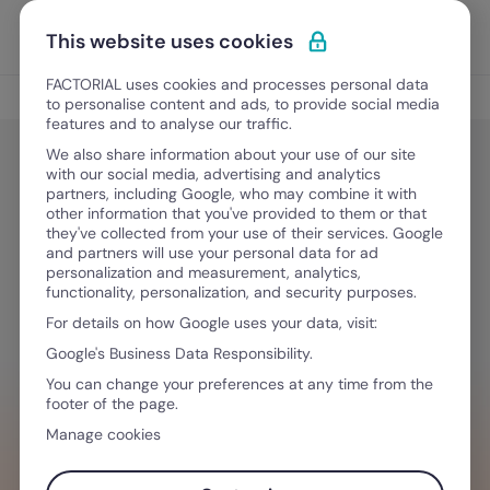
Vai al contenuto
Apri i
Scopri Factorial
This website uses cookies
FACTORIAL uses cookies and processes personal data
Digitalizzazione HR
to personalise content and ads, to provide social media
features and to analyse our traffic.
We also share information about your use of our site
with our social media, advertising and analytics
Digitalizzazione HR
partners, including Google, who may combine it with
Alternative a TeamSystem: come
other information that you've provided to them or that
they've collected from your use of their services. Google
trovare la migliore
and partners will use your personal data for ad
personalization and measurement, analytics,
functionality, personalization, and security purposes.
For details on how Google uses your data, visit:
8 Aprile, 2026
·
8 minuti di lettura
Google's Business Data Responsibility.
You can change your preferences at any time from the
footer of the page.
VUOI SEMPLIFICARE IL TUO FLUSSO DI
Manage cookies
LAVORO?