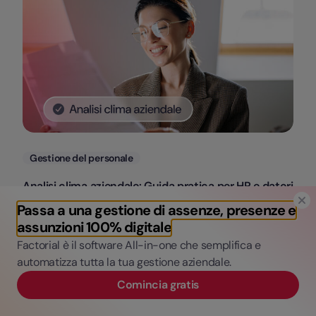
Categorie
Gestione del personale
Analisi clima aziendale: Guida pratica per HR e datori
di lavoro
Passa a una gestione di assenze, presenze e
assunzioni 100% digitale
Matteo Pizzinato
Factorial è il software All-in-one che semplifica e
29 Luglio, 2026
automatizza tutta la tua gestione aziendale.
Comincia gratis