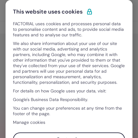
Vai al contenuto
Apri i
Scopri Factorial
This website uses cookies
FACTORIAL uses cookies and processes personal data
Gestione del personale
to personalise content and ads, to provide social media
features and to analyse our traffic.
We also share information about your use of our site
with our social media, advertising and analytics
Gestione del personale
partners, including Google, who may combine it with
I 10 software gestionali più usati in
other information that you've provided to them or that
they've collected from your use of their services. Google
Italia
and partners will use your personal data for ad
personalization and measurement, analytics,
functionality, personalization, and security purposes.
For details on how Google uses your data, visit:
6 Agosto, 2026
·
8 minuti di lettura
Google's Business Data Responsibility.
You can change your preferences at any time from the
footer of the page.
HAI BISOGNO D´AIUTO PER GESTIRE I TEAM
Manage cookies
Valorizza l'esperienza dei tuoi team con