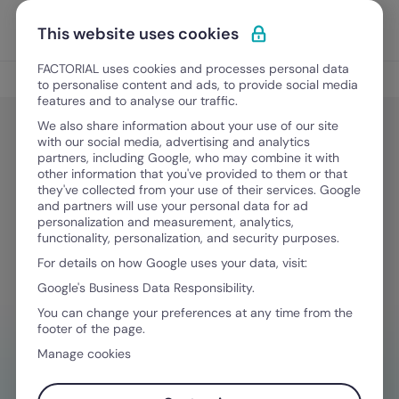
Vai al contenuto
Apri i
Scopri Factorial
This website uses cookies
FACTORIAL uses cookies and processes personal data
Gestione Finanziaria
to personalise content and ads, to provide social media
features and to analyse our traffic.
We also share information about your use of our site
with our social media, advertising and analytics
Finanza facile
partners, including Google, who may combine it with
Guida per calcolare quanto costa
other information that you've provided to them or that
they've collected from your use of their services. Google
un dipendente al mese
and partners will use your personal data for ad
personalization and measurement, analytics,
functionality, personalization, and security purposes.
For details on how Google uses your data, visit:
28 Aprile, 2026
·
4 minuti di lettura
Google's Business Data Responsibility.
You can change your preferences at any time from the
footer of the page.
HAI BISOGNO D'AIUTO NELLA GESTIONE
Manage cookies
FINANZIARIA?