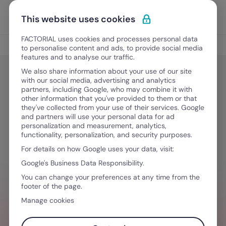
Vai al contenuto
Apri i
Scopri Factorial
This website uses cookies
FACTORIAL uses cookies and processes personal data
Gestione del personale
to personalise content and ads, to provide social media
features and to analyse our traffic.
We also share information about your use of our site
with our social media, advertising and analytics
Gestione del personale
partners, including Google, who may combine it with
I migliori software per liberarsi della
other information that you've provided to them or that
they've collected from your use of their services. Google
burocrazia aziendale
and partners will use your personal data for ad
personalization and measurement, analytics,
functionality, personalization, and security purposes.
For details on how Google uses your data, visit:
23 Ottobre, 2025
·
8 minuti di lettura
Google's Business Data Responsibility.
You can change your preferences at any time from the
footer of the page.
HAI BISOGNO D´AIUTO PER GESTIRE I TEAM
Manage cookies
Valorizza l'esperienza dei tuoi team con