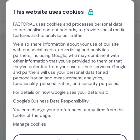
Vai al contenuto
Apri i
Scopri Factorial
This website uses cookies
FACTORIAL uses cookies and processes personal data
Gestione Finanziaria
to personalise content and ads, to provide social media
features and to analyse our traffic.
We also share information about your use of our site
with our social media, advertising and analytics
Finanza facile
partners, including Google, who may combine it with
I migliori software budgeting del
other information that you've provided to them or that
they've collected from your use of their services. Google
2026
and partners will use your personal data for ad
personalization and measurement, analytics,
functionality, personalization, and security purposes.
For details on how Google uses your data, visit:
15 Dicembre, 2025
·
9 minuti di lettura
Google's Business Data Responsibility.
You can change your preferences at any time from the
footer of the page.
HAI BISOGNO D'AIUTO NELLA GESTIONE
Manage cookies
FINANZIARIA?