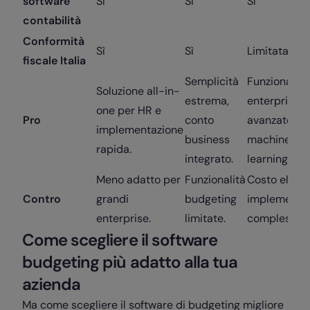
software
Sì
Sì
Sì
contabilità
Conformità
Sì
Sì
Limitata
fiscale Italia
Semplicità
Funzionalità
Soluzione all-in-
estrema,
enterprise
one per HR e
Pro
conto
avanzate, AI
implementazione
business
machine
rapida.
integrato.
learning.
Meno adatto per
Funzionalità
Costo elevat
Contro
grandi
budgeting
implementa
enterprise.
limitate.
complessa.
Come scegliere il software
budgeting più adatto alla tua
azienda
Ma come scegliere il software di budgeting migliore