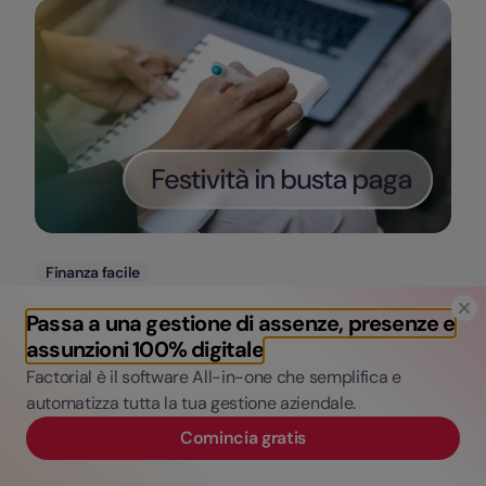
Categorie
Finanza facile
Festività in busta paga: ecco la guida alla
Passa a una gestione di assenze, presenze e
retribuzione
assunzioni 100% digitale
Factorial è il software All-in-one che semplifica e
Rosadele Masessa
automatizza tutta la tua gestione aziendale.
13 Aprile, 2026
Comincia gratis