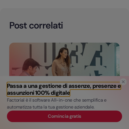
Post correlati
Passa a una gestione di assenze, presenze e
assunzioni 100% digitale
Factorial è il software All-in-one che semplifica e
automatizza tutta la tua gestione aziendale.
Categorie
Gestione del personale
Comincia gratis
Primo soccorso aziendale: guida completa a