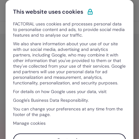
Vai al contenuto
Apri i
Scopri Factorial
This website uses cookies
FACTORIAL uses cookies and processes personal data
Gestione del personale
to personalise content and ads, to provide social media
features and to analyse our traffic.
We also share information about your use of our site
with our social media, advertising and analytics
Gestione del personale
partners, including Google, who may combine it with
Gestione cantieri: la guida
other information that you've provided to them or that
they've collected from your use of their services. Google
completa
and partners will use your personal data for ad
personalization and measurement, analytics,
functionality, personalization, and security purposes.
For details on how Google uses your data, visit:
4 Marzo, 2026
·
10 minuti di lettura
Google's Business Data Responsibility.
You can change your preferences at any time from the
footer of the page.
HAI BISOGNO D´AIUTO PER GESTIRE I TEAM
Manage cookies
Valorizza l'esperienza dei tuoi team con