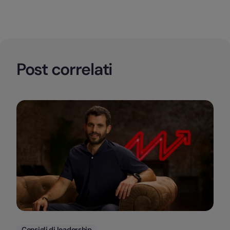
Post correlati
Categorie
Consigli di leadership