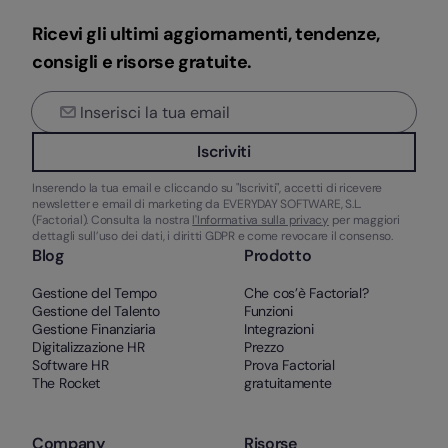
Ricevi gli ultimi aggiornamenti, tendenze,
consigli e risorse gratuite.
Iscriviti
Inserendo la tua email e cliccando su "Iscriviti", accetti di ricevere
newsletter e email di marketing da EVERYDAY SOFTWARE, S.L.
(Factorial). Consulta la nostra
l'Informativa sulla privacy
per maggiori
dettagli sull’uso dei dati, i diritti GDPR e come revocare il consenso.
Blog
Prodotto
Gestione del Tempo
Che cos’è Factorial?
Gestione del Talento
Funzioni
Gestione Finanziaria
Integrazioni
Digitalizzazione HR
Prezzo
Software HR
Prova Factorial
The Rocket
gratuitamente
Company
Risorse