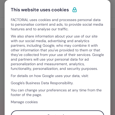
Vai al contenuto
Apri i
Scopri Factorial
This website uses cookies
FACTORIAL uses cookies and processes personal data
The Rocket
to personalise content and ads, to provide social media
features and to analyse our traffic.
We also share information about your use of our site
with our social media, advertising and analytics
The Rocket
partners, including Google, who may combine it with
Gallup Report 2026: il lato umano
other information that you've provided to them or that
they've collected from your use of their services. Google
dell’AI
and partners will use your personal data for ad
personalization and measurement, analytics,
functionality, personalization, and security purposes.
For details on how Google uses your data, visit:
15 Maggio, 2026
·
3 minuti di lettura
Google's Business Data Responsibility.
You can change your preferences at any time from the
footer of the page.
HAI BISOGNO D´AIUTO PER GESTIRE I TEAM
Manage cookies
Contenuti e approfondimenti sul mondo