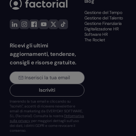
Blog
Gestione del Tempo
Gestione del Talento
Gestione Finanziaria
Digitalizzazione HR
Software HR
The Rocket
Ricevi gli ultimi
aggiornamenti, tendenze,
consigli e risorse gratuite.
Iscriviti
Inserendo la tua email e cliccando su
"Iscriviti", accetti di ricevere newsletter e
email di marketing da EVERYDAY SOFTWARE,
S.L. (Factorial). Consulta la nostra
l'Informativa
sulla privacy
per maggiori dettagli sull’uso
dei dati, i diritti GDPR e come revocare il
consenso.