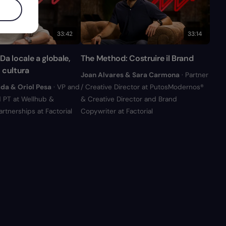
33:42
33:14
a locale a globale,
The Method: Costruire il Brand
 cultura
Joan Alvares & Sara Carmona
· Partner
da & Oriol Pesa
· VP and
/ Creative Director at PutosModernos®
 PT at Wellhub &
& Creative Director and Brand
rtnerships at Factorial
Copywriter at Factorial