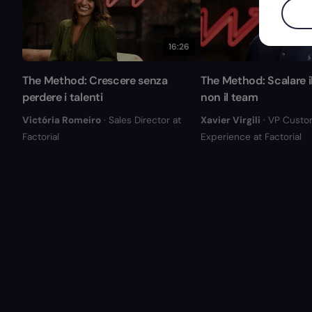
16:26
The Method: Crescere senza
The Method: Scalare il
perdere i talenti
non il team
Victória Romeiro
· Sales Director at
Xavier Virgili
· VP Custo
Factorial
Experience at Factorial