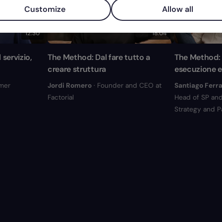
Customize
Allow all
12:30
18:04
 servizio,
The Method: Dal fare tutto a
The Method: D
creare struttura
esecuzione e
mer
Jordi Romero
· Founder and CEO at
Santiago Ferra
Factorial
Head of SP and
Strategy and Pa