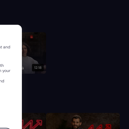
nt and
dare senza
th
opria identità
12:18
m your
and