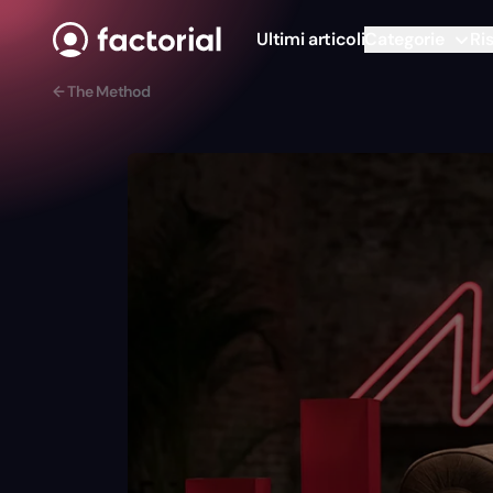
Vai al contenuto
Ultimi articoli
Categorie
Ri
← The Method