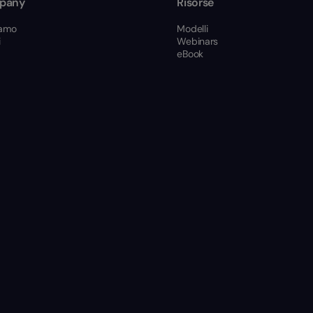
pany
Risorse
iamo
Modelli
i
Webinars
eBook