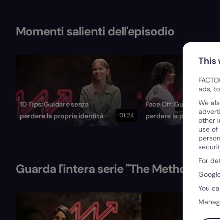
Momenti salienti dell'episodio
This
FACTOR
ads, t
We als
10 Tips: Guidare senza
Face Off: Guidare senza
advert
perdere la propria identità
01:24
perdere la propria ident
other 
use of
person
securi
For de
Guarda l'intera serie "The Method"
Google
You ca
Manag