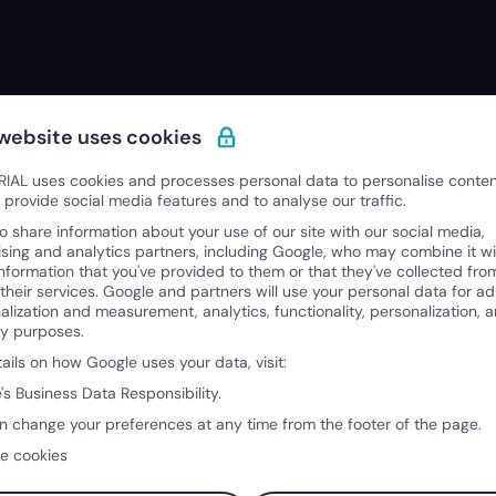
 website uses cookies
IAL uses cookies and processes personal data to personalise conte
o provide social media features and to analyse our traffic.
o share information about your use of our site with our social media,
Under 2: Guidare senza
The Fact: Gui
ising and analytics partners, including Google, who may combine it wi
ità
15:35
perdere la propria identità
03:02
perdere la pr
information that you've provided to them or that they've collected fro
 their services. Google and partners will use your personal data for ad
alization and measurement, analytics, functionality, personalization, 
ty purposes.
tails on how Google uses your data, visit:
's Business Data Responsibility.
n change your preferences at any time from the footer of the page.
e cookies