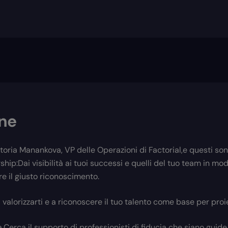
one
toria Manankova, VP delle Operazioni di Factorial,e questi sono
ship:Dai visibilità ai tuoi successi e quelli del tuo team in mo
re il giusto riconoscimento.
valorizzarti e a riconoscere il tuo talento come base per proie
.Cerca il supporto di professionisti di fiducia che siano guide 