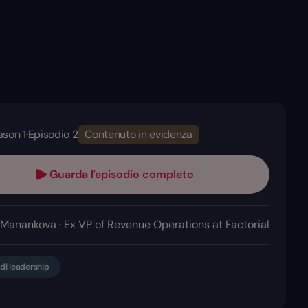
ason 1
·
Episodio 2
Contenuto in evidenza
Guarda l'episodio completo
 Manankova · Ex VP of Revenue Operations at Factorial
 di leadership