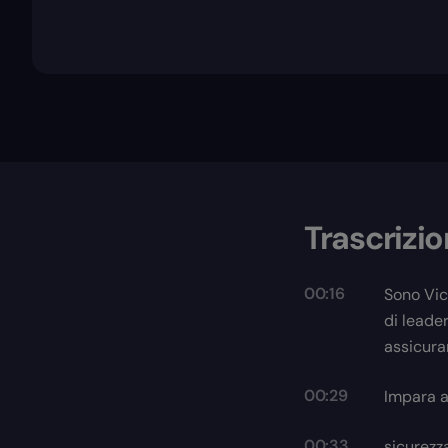
Trascrizi
00:16
Sono Vic
di leader
assicura
00:29
Impara a 
00:33
sicurezza