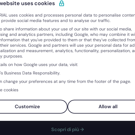
 website uses cookies
IAL uses cookies and processes personal data to personalise conte
o provide social media features and to analyse our traffic.
o share information about your use of our site with our social media,
ising and analytics partners, including Google, who may combine it wi
information that you've provided to them or that they've collected fro
 their services. Google and partners will use your personal data for ad
alization and measurement, analytics, functionality, personalization, 
ty purposes.
tails on how Google uses your data, visit:
's Business Data Responsibility.
n change your preferences at any time from the footer of the page.
ziare il tuo team proprio come Victoria
e cookies
ta a rafforzare la leadership e favorire una cultura di fid
Customize
Allow all
ro, ottieni chiarezza finanziaria e potenzia l'intera organizz
Scopri di più →