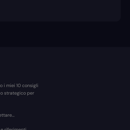
 i miei 10 consigli
do strategico per
ttare...
e riferimenti.