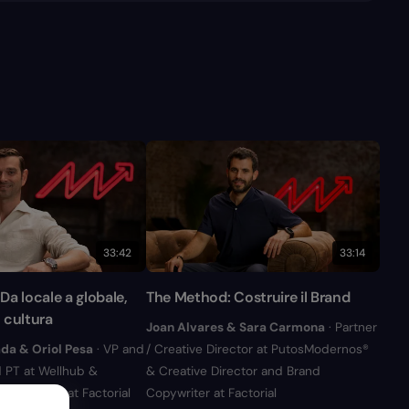
33:42
33:14
a locale a globale,
The Method: Costruire il Brand
 cultura
Joan Alvares & Sara Carmona
· Partner
da & Oriol Pesa
· VP and
/ Creative Director at PutosModernos®
 PT at Wellhub &
& Creative Director and Brand
rtnerships at Factorial
Copywriter at Factorial