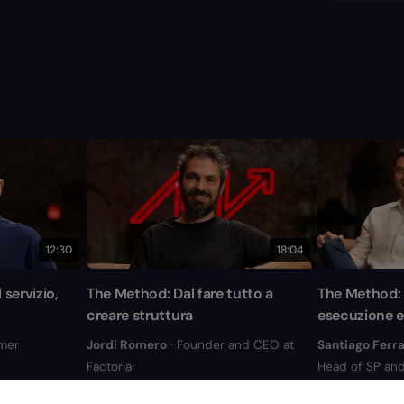
12:30
18:04
 servizio,
The Method: Dal fare tutto a
The Method: D
creare struttura
esecuzione e
mer
Jordi Romero
· Founder and CEO at
Santiago Ferra
Factorial
Head of SP and
Strategy and Pa