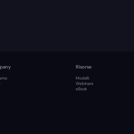
pany
Risorse
iamo
Modelli
i
Webinars
eBook