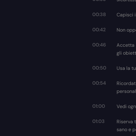
00:38
Capisci i
00:42
Non oppo
00:46
Accetta 
gli obiett
00:50
Usa la t
00:54
Ricordati
personal
01:00
Vedi ogn
01:03
Riserva 
sano e po