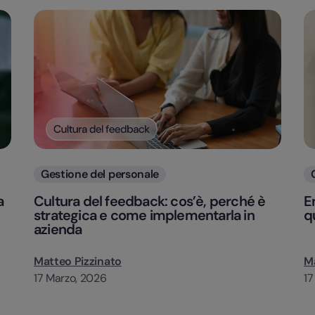
Categorie
Gestione del personale
a
Cultura del feedback: cos’è, perché è
En
strategica e come implementarla in
q
azienda
Matteo Pizzinato
Ma
17 Marzo, 2026
17