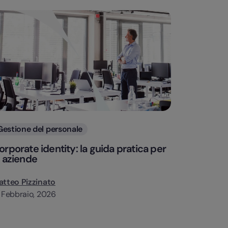
Categorie
Gestione del personale
orporate identity: la guida pratica per
e aziende
tteo Pizzinato
 Febbraio, 2026