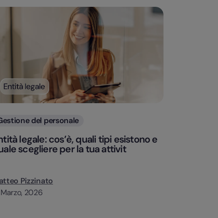
Categorie
Gestione del personale
tità legale: cos’è, quali tipi esistono e
uale scegliere per la tua attivit
tteo Pizzinato
 Marzo, 2026