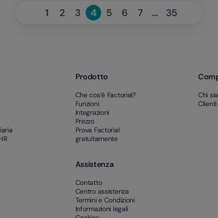
«
Successivo
1
2
3
4
5
6
7
…
35
Page
Page
Page
Page
Page
Page
Page
Page
Precedente
»
Prodotto
Com
Che cos’è Factorial?
Chi si
Funzioni
Clienti
Integrazioni
Prezzo
iaria
Prova Factorial
 HR
gratuitamente
Assistenza
Contatto
Centro assistenza
Termini e Condizioni
Informazioni legali
Cookies