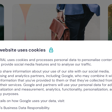
 website uses cookies
IAL uses cookies and processes personal data to personalise conte
Categorie
Risorse Umane
o provide social media features and to analyse our traffic.
Si possono avere due contratti di lavoro
I
o share information about your use of our site with our social media,
ising and analytics partners, including Google, who may combine it wi
contemporaneamente? Cosa dice la
d
information that you've provided to them or that they've collected fro
legge
 their services. Google and partners will use your personal data for ad
alization and measurement, analytics, functionality, personalization, 
Federica Petrucci
Ma
ty purposes.
16 Marzo, 2026
2 
tails on how Google uses your data, visit:
's Business Data Responsibility.