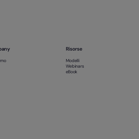
pany
Risorse
amo
Modelli
Webinars
eBook