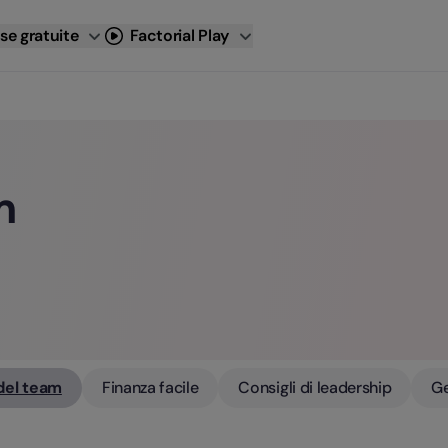
se gratuite
Factorial Play
m
del team
Finanza facile
Consigli di leadership
Ge