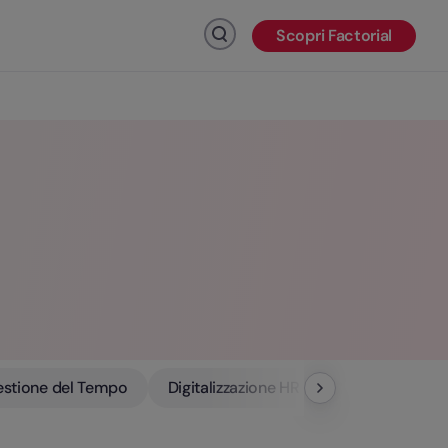
Scopri Factorial
Fai clic per cercare
stione del Tempo
Digitalizzazione HR
The Rocket