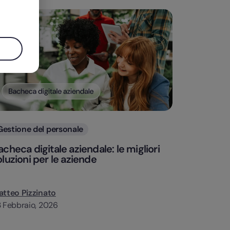
Categorie
Gestione del personale
acheca digitale aziendale: le migliori
oluzioni per le aziende
tteo Pizzinato
 Febbraio, 2026