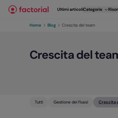
Vai al contenuto
Ultimi articoli
Categorie
Risor
Home
Blog
Crescita del team
Crescita del tea
Tutti
Gestione dei flussi
Crescita 