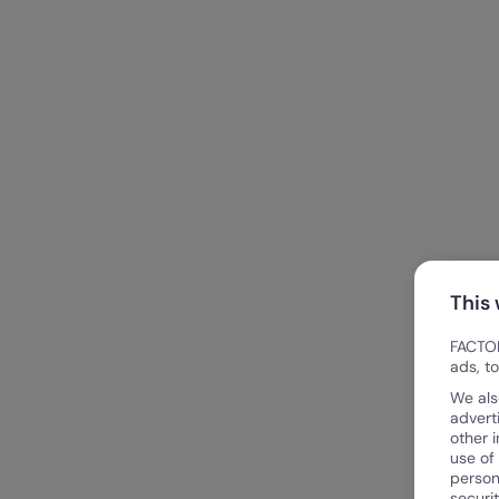
This
FACTOR
ads, t
We als
advert
other 
use of
person
securi