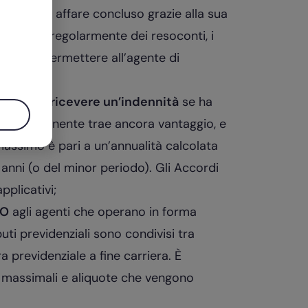
e per ogni affare concluso grazie alla sua
di fornire regolarmente dei resoconti, i
chiari e permettere all’agente di
9 c.c.);
l diritto a ricevere un’indennità
se ha
ui il preponente trae ancora vantaggio, e
 massimo è pari a un’annualità calcolata
 anni (o del minor periodo). Gli Accordi
applicativi;
CO
agli agenti che operano in forma
uti previdenziali sono condivisi tra
previdenziale a fine carriera. È
, massimali e aliquote che vengono