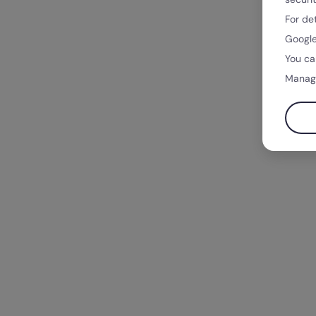
For de
Google
You ca
Manag