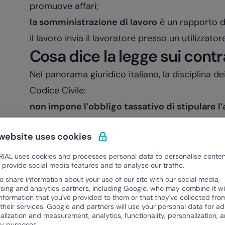
promuove affari;
la somministrazione di lavoro
è un rapporto di
il lavoro invia il lavoratore presso un utilizzator
Cosa dice la legge sui contra
Nel panorama giuridico italiano, la disciplina de
Codice Civile:
non impone l’obbligo tassativo di stipulare l
che un contratto di agenzia può essere legalm
 website uses cookies
verbalmente o tacitamente (Art. 1742 e seguenti
obbligo formale, è
fortemente raccomandato
IAL uses cookies and processes personal data to personalise conte
o provide social media features and to analyse our traffic.
ragione principale di questa raccomandazione no
o share information about your use of our site with our social media,
prova
. Se sorgesse una controversia tra l’age
ising and analytics partners, including Google, who may combine it wi
information that you've provided to them or that they've collected fro
scritto facilita enormemente la dimostrazione de
 their services. Google and partners will use your personal data for ad
alization and measurement, analytics, functionality, personalization, 
prevede un compenso, che si concretizza pr
ty purposes.