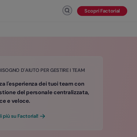
Scopri Factorial
Fai clic per cercare
BISOGNO D´AIUTO PER GESTIRE I TEAM
za l'esperienza dei tuoi team con
stione del personale centralizzata,
ce e veloce.
i più su Factorial!