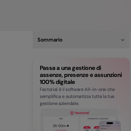
Sommario
Cosa si intende per contratto di agenzia
Cosa dice la legge sui contratti di agenzia
Quando conviene questo tipo di contratto
Passa a una gestione di
Le responsabilità del datore di lavoro
Gestisci contratti e assunzioni con Factorial
assenze, presenze e assunzioni
Domande frequenti relative ai contratti di
100% digitale
agenzia
Factorial è il software All-in-one che
semplifica e automatizza tutta la tua
gestione aziendale.