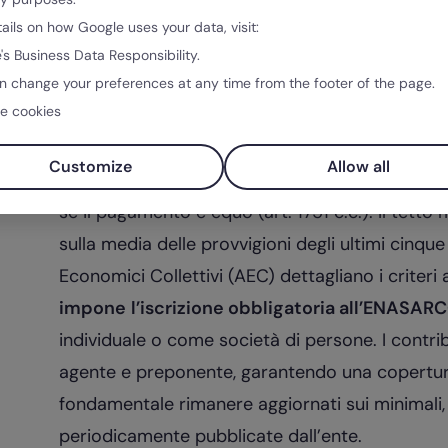
L’agente ha il diritto di ricevere una provvigion
tails on how Google uses your data, visit:
attività. A sua volta, il preponente ha l’obbligo 
's Business Data Responsibility.
cosiddetti “estratti-conti”, che devono essere 
n change your preferences at any time from the footer of the page.
e cookies
verificare l’esattezza dei calcoli. (Artt. 1748–174
riconosce all’agente, alla fine del rapporto, i
Customize
Allow all
procurato nuovi clienti o sviluppato affari da c
se il pagamento è equo (art. 1751 c.c.). Il tetto
sulla media delle provvigioni degli ultimi cinque
Economici Collettivi (AEC) dettagliano i criteri 
impone
l’iscrizione obbligatoria all’ENASAR
individuale o come società di persone. I contrib
agente e preponente, garantendo una copertura 
fondamentale rimanere aggiornati sui minimali
periodicamente pubblicate dall’ente.