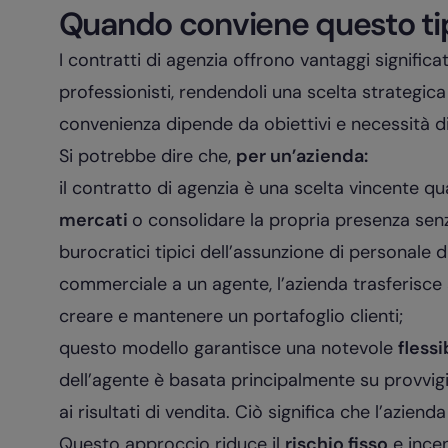
Quando conviene questo tip
I contratti di agenzia offrono vantaggi significat
professionisti, rendendoli una scelta strategica 
convenienza dipende da obiettivi e necessità di
Si potrebbe dire che,
per un’azienda:
il contratto di agenzia è una scelta vincente qu
mercati
o consolidare la propria presenza senza 
burocratici tipici dell’assunzione di personale 
commerciale a un agente, l’azienda trasferisce 
creare e mantenere un portafoglio clienti;
questo modello garantisce una notevole
flessi
dell’agente è basata principalmente su provvig
ai risultati di vendita. Ciò significa che l’azie
Questo approccio riduce il
rischio fisso
e incen