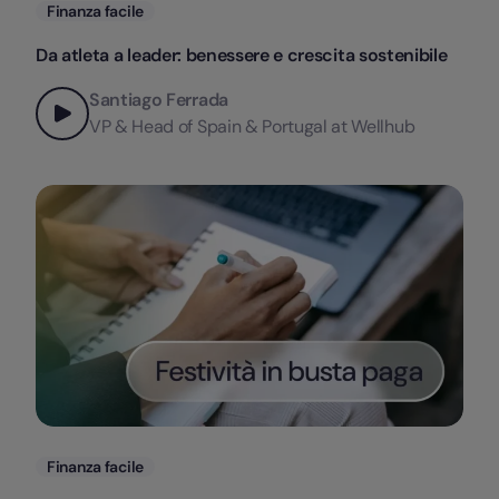
Categorie
Finanza facile
Da atleta a leader: benessere e crescita sostenibile
Santiago Ferrada
VP & Head of Spain & Portugal at Wellhub
Categorie
Finanza facile