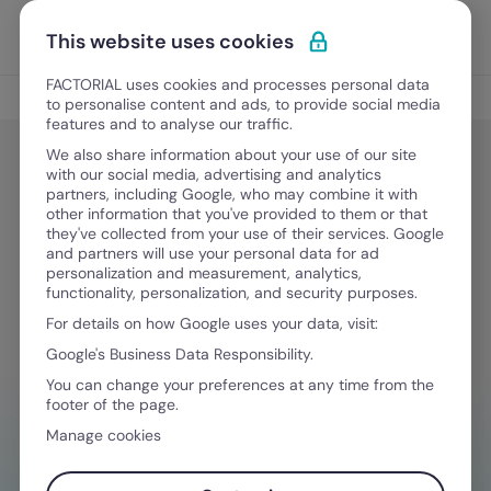
Vai al contenuto
Apri i
Scopri Factorial
This website uses cookies
FACTORIAL uses cookies and processes personal data
Gestione Finanziaria
to personalise content and ads, to provide social media
features and to analyse our traffic.
We also share information about your use of our site
with our social media, advertising and analytics
Finanza facile
partners, including Google, who may combine it with
Bonus Busta Paga 2026: ecco cosa
other information that you've provided to them or that
they've collected from your use of their services. Google
cambia
and partners will use your personal data for ad
personalization and measurement, analytics,
functionality, personalization, and security purposes.
For details on how Google uses your data, visit:
11 Marzo, 2026
·
5 minuti di lettura
Google's Business Data Responsibility.
You can change your preferences at any time from the
footer of the page.
HAI BISOGNO D'AIUTO NELLA GESTIONE
Manage cookies
FINANZIARIA?