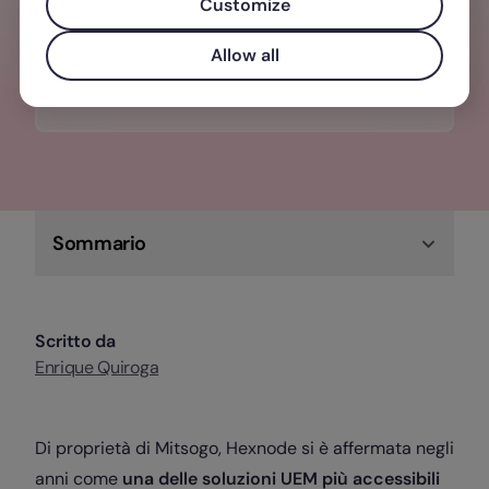
da un unico posto. Sincronizzato con le
Customize
assunzioni e le uscite del tuo team.
Allow all
Scopri Factorial IT
Sommario
Scritto da
Enrique Quiroga
Di proprietà di Mitsogo, Hexnode si è affermata negli
anni come
una delle soluzioni UEM più accessibili