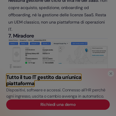
Nessuna gestione del ciclo di vita né del SaaS:
non
copre acquisto, spedizione, onboarding od
offboarding, né la gestione delle licenze SaaS. Resta
un UEM classico, non una piattaforma di operazioni
IT.
7. Miradore
Tutto il tuo IT gestito da un'unica
piattaforma
Dispositivi, software e accessi. Connesso all'HR perché
ogni ingresso, uscita o cambio avvenga in automatico.
Richiedi una demo
Ideale per:
PMI con flotte miste (Windows, macOS,