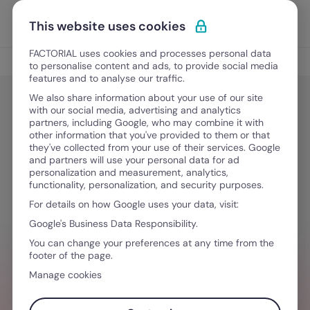
Vai al contenuto
Apri i
Scopri Factorial
This website uses cookies
FACTORIAL uses cookies and processes personal data
Gestione IT
to personalise content and ads, to provide social media
features and to analyse our traffic.
We also share information about your use of our site
with our social media, advertising and analytics
Gestione IT
partners, including Google, who may combine it with
Le 7 migliori alternative a Hexnode
other information that you've provided to them or that
they've collected from your use of their services. Google
nel 2026
and partners will use your personal data for ad
personalization and measurement, analytics,
functionality, personalization, and security purposes.
For details on how Google uses your data, visit:
16 Giugno, 2026
·
12 minuti di lettura
Google's Business Data Responsibility.
You can change your preferences at any time from the
footer of the page.
HR DA UNA PARTE, IT DALL’ALTRA?
Manage cookies
Gestisci dispositivi, licenze e sicurezza