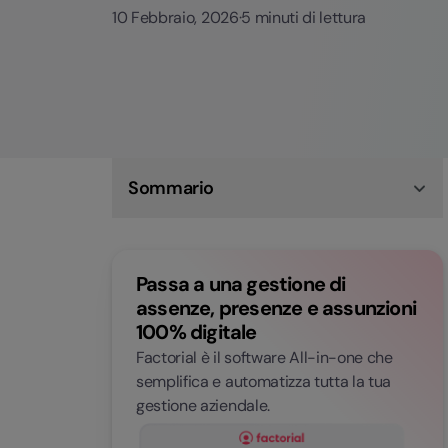
10 Febbraio, 2026
·
5 minuti di lettura
Sommario
Riconciliazione bancaria: cos’è e perché è un
processo chiave per la gestione finanziaria
Quando fare la riconciliazione bancaria e quali
Passa a una gestione di
vantaggi porta (anche nelle PMI)
Come si fa la riconciliazione bancaria: passaggi
assenze, presenze e assunzioni
pratici e controlli da non saltare
100% digitale
Riconciliazione bancaria automatica e AI: come
ridurre tempi, errori e attività manuali
Factorial è il software All-in-one che
Riconciliare, controllare, decidere: come
semplifica e automatizza tutta la tua
Factorial aiuta a tenere tutto sotto controllo
gestione aziendale.
Domande frequenti (FAQs)