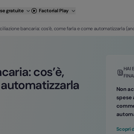
se gratuite
Factorial Play
ciliazione bancaria: cos’è, come farla e come automatizzarla (anc
caria: cos’è,
HAI 
FINA
 automatizzarla
Non acc
spese 
commet
automa
Scopri d