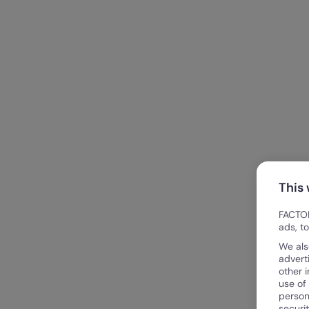
This
FACTOR
ads, t
We als
advert
other 
use of
person
securi