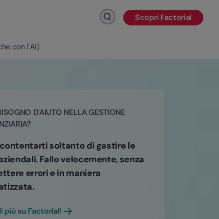
Scopri Factorial
Fai clic per cercare
he con l’AI)
BISOGNO D'AIUTO NELLA GESTIONE
NZIARIA?
ontentarti soltanto di gestire le
aziendali. Fallo velocemente, senza
tere errori e in maniera
tizzata.
i più su Factorial!