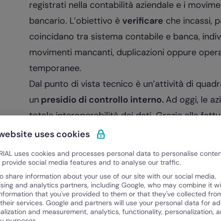
registrati nella contabilità aziendale e i movimen
bancario. L’obiettivo è
verificare
che incassi, p
coincidano tra sistema contabile e banca, indivi
movimenti mancanti, duplicazioni oppure operaz
temporanee.
Dal punto di vista tecnico è un’attività di quad
un
presidio di controllo interno.
Ad oggi, le a
totale interoperabilità dei dati. Grazie alla fatt
sistemi di controllo automatizzati, l’Agenzia dell
 website uses cookies
effettuano controlli incrociati in tempo reale.
IAL uses cookies and processes personal data to personalise conte
In questo senso, la riconciliazione garantisce
la
o provide social media features and to analyse our traffic.
o share information about your use of our site with our social media,
flusso finanziario non coerente o una discrep
ising and analytics partners, including Google, who may combine it wi
inosservati: vengono rilevati dagli algoritmi fis
information that you've provided to them or that they've collected fro
 their services. Google and partners will use your personal data for ad
immediate. Mantenere i flussi puliti e verificati 
alization and measurement, analytics, functionality, personalization, 
ty purposes.