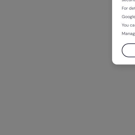
For de
Google
You ca
Manag