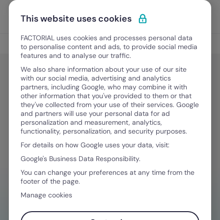
Vai al contenuto
Apri i
Scopri Factorial
This website uses cookies
FACTORIAL uses cookies and processes personal data
Gestione Finanziaria
to personalise content and ads, to provide social media
features and to analyse our traffic.
We also share information about your use of our site
with our social media, advertising and analytics
Gestione Finanziaria
partners, including Google, who may combine it with
Posizione finanziaria netta: cosa
other information that you've provided to them or that
they've collected from your use of their services. Google
misura e come calcolarla
and partners will use your personal data for ad
personalization and measurement, analytics,
functionality, personalization, and security purposes.
For details on how Google uses your data, visit:
20 Agosto, 2025
·
7 minuti di lettura
Google's Business Data Responsibility.
You can change your preferences at any time from the
footer of the page.
HAI BISOGNO D'AIUTO NELLA GESTIONE
Manage cookies
FINANZIARIA?