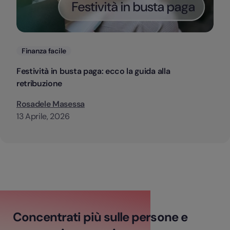
Categorie
Finanza facile
Festività in busta paga: ecco la guida alla
retribuzione
Rosadele Masessa
13 Aprile, 2026
Concentrati più sulle persone e