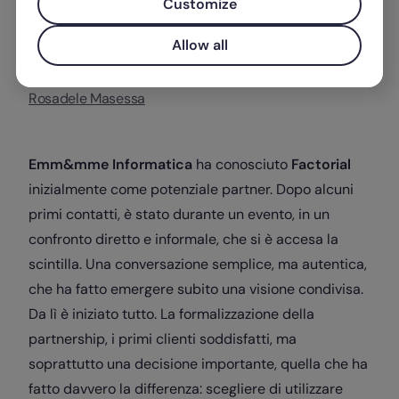
Customize
Allow all
Scritto da
Rosadele Masessa
Emm&mme
Informatica
ha conosciuto
Factorial
inizialmente come potenziale partner. Dopo alcuni
primi contatti, è stato durante un evento, in un
confronto diretto e informale, che si è accesa la
scintilla. Una conversazione semplice, ma autentica,
che ha fatto emergere subito una visione condivisa.
Da lì è iniziato tutto. La formalizzazione della
partnership, i primi clienti soddisfatti, ma
soprattutto una decisione importante, quella che ha
fatto davvero la differenza: scegliere di utilizzare