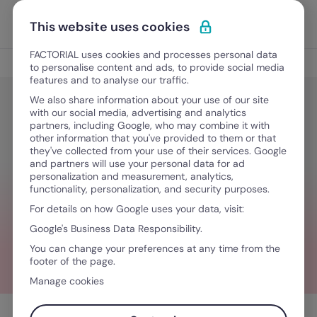
Vai al contenuto
Apri i
Scopri Factorial
This website uses cookies
FACTORIAL uses cookies and processes personal data
Interviste
to personalise content and ads, to provide social media
features and to analyse our traffic.
We also share information about your use of our site
with our social media, advertising and analytics
Interviste
partners, including Google, who may combine it with
Emm&mme Informatica e Factorial:
other information that you've provided to them or that
they've collected from your use of their services. Google
da partner a cliente, fino a caso di
and partners will use your personal data for ad
personalization and measurement, analytics,
successo
functionality, personalization, and security purposes.
For details on how Google uses your data, visit:
Google's Business Data Responsibility.
5 Agosto, 2025
·
6 minuti di lettura
You can change your preferences at any time from the
footer of the page.
Manage cookies
Sommario