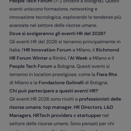
People Tech Forum
(1-2 ottobre a Bologna). Questi
eventi uniscono formazione, networking e
innovazione tecnologica, esplorando le tendenze più
avanzate nel settore delle risorse umane.
Dove si svolgeranno gli eventi HR del 2026?
Gli eventi HR del 2026 si terranno principalmente in
Italia: l’
HR Innovation Forum
a Milano, il
Richmond
HR Forum Winter
a Rimini, l’
AI Week
a Milano e il
People Tech Forum
a Bologna. Questi eventi si
terranno in location prestigiose, come la
Fiera Rho
di Milano e la
Fondazione Golinelli
di Bologna.
Chi può partecipare a questi eventi HR?
Gli eventi HR 2026 sono rivolti a
professionisti delle
risorse umane
,
top manager
,
HR Directors
,
L&D
Managers
,
HRTech providers
e
startupper
nel
settore delle risorse umane. Sono pensati per chi