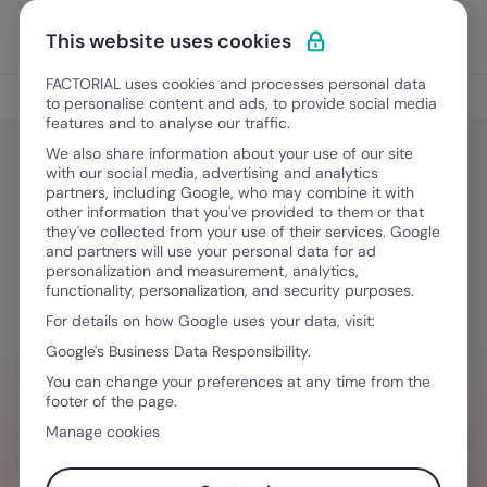
Vai al contenuto
Apri i
Scopri Factorial
This website uses cookies
FACTORIAL uses cookies and processes personal data
Gestione del personale
to personalise content and ads, to provide social media
features and to analyse our traffic.
We also share information about your use of our site
with our social media, advertising and analytics
Gestione del personale
partners, including Google, who may combine it with
Gli eventi HR da non perdere nel
other information that you've provided to them or that
they've collected from your use of their services. Google
2026
and partners will use your personal data for ad
personalization and measurement, analytics,
functionality, personalization, and security purposes.
For details on how Google uses your data, visit:
1 Dicembre, 2025
·
5 minuti di lettura
Google's Business Data Responsibility.
You can change your preferences at any time from the
footer of the page.
HAI BISOGNO D´AIUTO PER GESTIRE I TEAM
Manage cookies
Valorizza l'esperienza dei tuoi team con