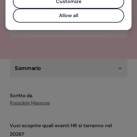
una gestione del personale
Customize
centralizzata, semplice e veloce.
Allow all
Scopri di più su Factorial!
Sommario
Scritto da
Rosadele Masessa
Vuoi scoprire quali eventi HR si terranno nel
2026?