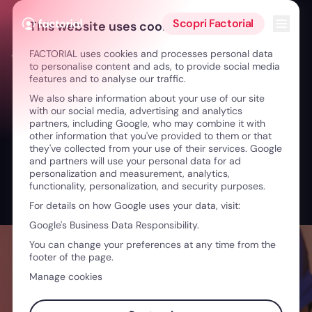
Vai al contenuto
Apri i
Scopri Factorial
This website uses cookies
FACTORIAL uses cookies and processes personal data
← Offerte di lavoro: come attrarre talento autentico
to personalise content and ads, to provide social media
features and to analyse our traffic.
We also share information about your use of our site
with our social media, advertising and analytics
partners, including Google, who may combine it with
other information that you've provided to them or that
they've collected from your use of their services. Google
and partners will use your personal data for ad
personalization and measurement, analytics,
functionality, personalization, and security purposes.
For details on how Google uses your data, visit:
Google's Business Data Responsibility.
You can change your preferences at any time from the
footer of the page.
Manage cookies