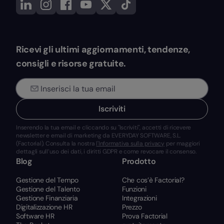
Ricevi gli ultimi aggiornamenti, tendenze,
consigli e risorse gratuite.
Iscriviti
Inserendo la tua email e cliccando su "Iscriviti", accetti di ricevere
newsletter e email di marketing da EVERYDAY SOFTWARE, S.L.
(Factorial). Consulta la nostra
l'Informativa sulla privacy
per maggiori
dettagli sull’uso dei dati, i diritti GDPR e come revocare il consenso.
Blog
Prodotto
Gestione del Tempo
Che cos’è Factorial?
Gestione del Talento
Funzioni
Gestione Finanziaria
Integrazioni
Digitalizzazione HR
Prezzo
Software HR
Prova Factorial