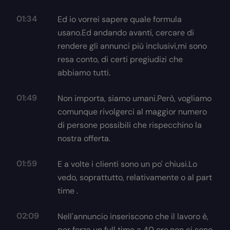
01:34
Ed io vorrei sapere quale formula
usano.Ed andando avanti, cercare di
rendere gli annunci più inclusivi,mi sono
resa conto, di certi pregiudizi che
abbiamo tutti.
01:49
Non importa, siamo umani.Però, vogliamo
comunque rivolgerci al maggior numero
di persone possibili che rispecchino la
nostra offerta.
01:59
E a volte i clienti sono un po' chiusi.Lo
vedo, soprattutto, relativamente o al part
time .
02:09
Nell'annuncio inseriscono che il lavoro è,
per forza un full time a 40 ore,non ci sono