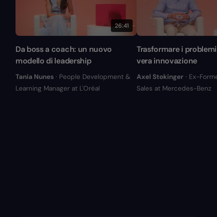
26:41
Da boss a coach: un nuovo
Trasformare i problemi 
modello di leadership
vera innovazione
Tania Nunes
· People Development &
Axel Stokinger
· Ex-Form
Learning Manager at L'Oréal
Sales at Mercedes-Benz