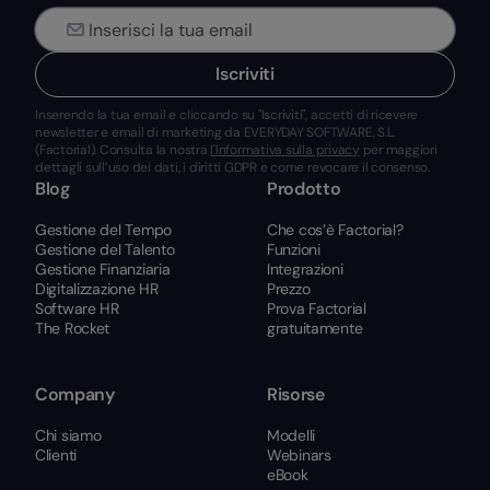
Iscriviti
Inserendo la tua email e cliccando su "Iscriviti", accetti di ricevere
newsletter e email di marketing da EVERYDAY SOFTWARE, S.L.
(Factorial). Consulta la nostra
l'Informativa sulla privacy
per maggiori
dettagli sull’uso dei dati, i diritti GDPR e come revocare il consenso.
Blog
Prodotto
Gestione del Tempo
Che cos’è Factorial?
Gestione del Talento
Funzioni
Gestione Finanziaria
Integrazioni
Digitalizzazione HR
Prezzo
Software HR
Prova Factorial
The Rocket
gratuitamente
Company
Risorse
Chi siamo
Modelli
Clienti
Webinars
eBook