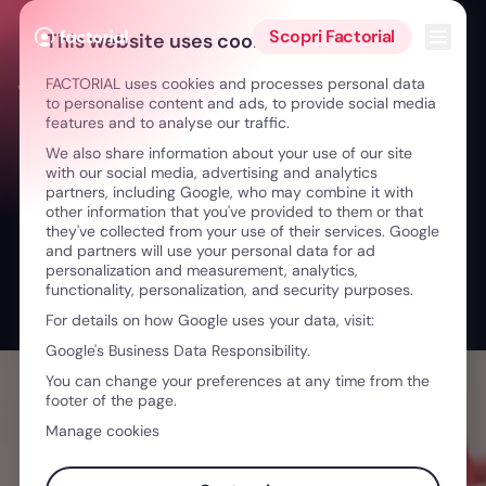
Vai al contenuto
Apri i
Scopri Factorial
This website uses cookies
FACTORIAL uses cookies and processes personal data
← Da CFO alla pensione a 44 anni: finanza senza tabù
to personalise content and ads, to provide social media
features and to analyse our traffic.
We also share information about your use of our site
with our social media, advertising and analytics
partners, including Google, who may combine it with
other information that you've provided to them or that
they've collected from your use of their services. Google
and partners will use your personal data for ad
personalization and measurement, analytics,
functionality, personalization, and security purposes.
For details on how Google uses your data, visit:
Google's Business Data Responsibility.
You can change your preferences at any time from the
footer of the page.
Manage cookies