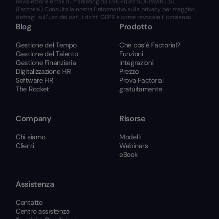
newsletter e email di marketing da EVERYDAY SOFTWARE, S.L.
(Factorial). Consulta la nostra
l'Informativa sulla privacy
per maggiori
dettagli sull’uso dei dati, i diritti GDPR e come revocare il consenso.
Blog
Prodotto
Gestione del Tempo
Che cos’è Factorial?
Gestione del Talento
Funzioni
Gestione Finanziaria
Integrazioni
Digitalizzazione HR
Prezzo
Software HR
Prova Factorial
The Rocket
gratuitamente
Company
Risorse
Chi siamo
Modelli
Clienti
Webinars
eBook
Assistenza
Contatto
Centro assistenza