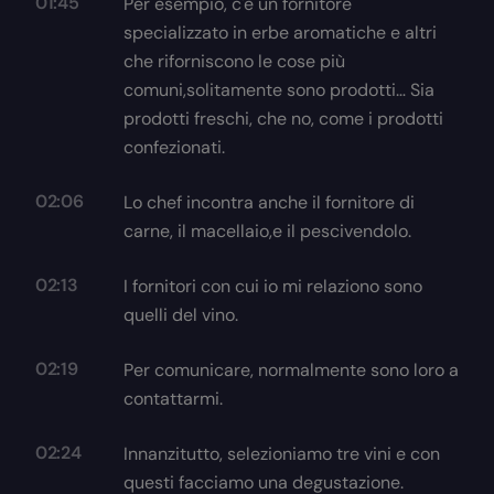
01:45
Per esempio, c'è un fornitore
specializzato in erbe aromatiche e altri
che riforniscono le cose più
comuni,solitamente sono prodotti… Sia
prodotti freschi, che no, come i prodotti
confezionati.
02:06
Lo chef incontra anche il fornitore di
carne, il macellaio,e il pescivendolo.
02:13
I fornitori con cui io mi relaziono sono
quelli del vino.
02:19
Per comunicare, normalmente sono loro a
contattarmi.
02:24
Innanzitutto, selezioniamo tre vini e con
questi facciamo una degustazione.