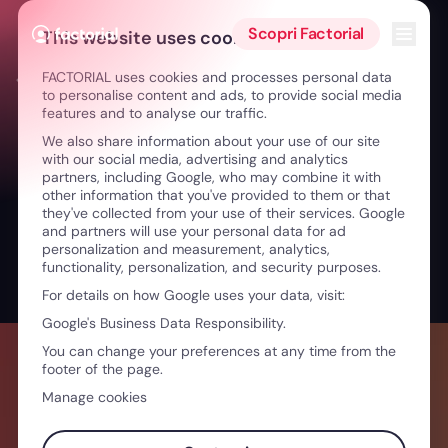
Vai al contenuto
Apri i
Scopri Factorial
This website uses cookies
FACTORIAL uses cookies and processes personal data
← Dal corporate alla cucina: reinventarsi con gusto
to personalise content and ads, to provide social media
features and to analyse our traffic.
We also share information about your use of our site
with our social media, advertising and analytics
partners, including Google, who may combine it with
other information that you've provided to them or that
they've collected from your use of their services. Google
and partners will use your personal data for ad
personalization and measurement, analytics,
functionality, personalization, and security purposes.
For details on how Google uses your data, visit:
Google's Business Data Responsibility.
You can change your preferences at any time from the
footer of the page.
Manage cookies