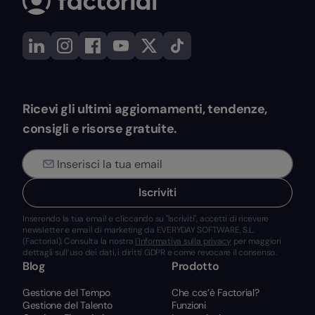
Ricevi gli ultimi aggiornamenti, tendenze,
consigli e risorse gratuite.
Iscriviti
Inserendo la tua email e cliccando su "Iscriviti", accetti di ricevere
newsletter e email di marketing da EVERYDAY SOFTWARE, S.L.
(Factorial). Consulta la nostra
l'Informativa sulla privacy
per maggiori
dettagli sull’uso dei dati, i diritti GDPR e come revocare il consenso.
Blog
Prodotto
Gestione del Tempo
Che cos’è Factorial?
Gestione del Talento
Funzioni