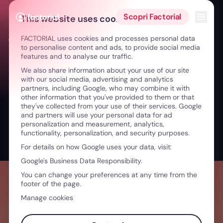
Vai al contenuto
Apri i
Scopri Factorial
This website uses cookies
FACTORIAL uses cookies and processes personal data
← Guidare senza la paura di sbagliare: dare forza ai team
to personalise content and ads, to provide social media
features and to analyse our traffic.
We also share information about your use of our site
with our social media, advertising and analytics
partners, including Google, who may combine it with
other information that you've provided to them or that
they've collected from your use of their services. Google
and partners will use your personal data for ad
personalization and measurement, analytics,
functionality, personalization, and security purposes.
For details on how Google uses your data, visit:
Google's Business Data Responsibility.
You can change your preferences at any time from the
footer of the page.
Manage cookies