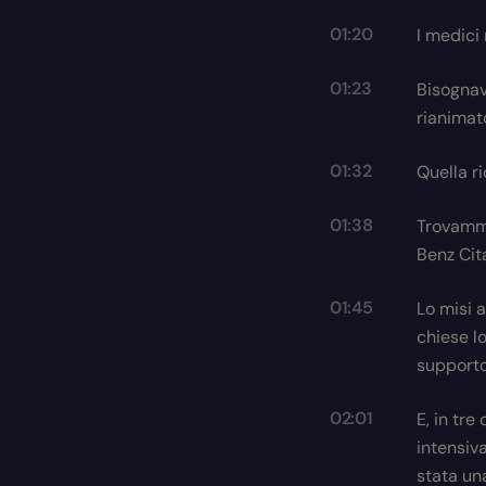
01:20
I medici
01:23
Bisognava
rianimat
01:32
Quella ri
01:38
Trovammo
Benz Cit
01:45
Lo misi a
chiese l
supporto
02:01
E, in tr
intensiva
stata un