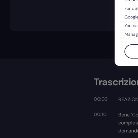
For de
Google
You ca
Manag
Trascrizi
00:03
REAZION
00:10
Bene."Com
completa
domanda: