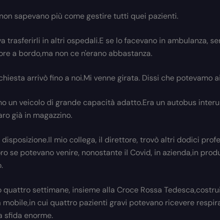
 non sapevano più come gestire tutti quei pazienti.
 trasferirli in altri ospedali.E se lo facevano in ambulanza, s
ore a bordo,ma non ce n'erano abbastanza.
chiesta arrivò fino a noi.Mi venne girata. Dissi che potevamo a
 un veicolo di grande capacità adatto.Era un autobus inte
aro già in magazzino.
 disposizione.Il mio collega, il direttore, trovò altri dodici prof
oro se potevano venire, nonostante il Covid, in azienda,in prod
.
e o quattro settimane, insieme alla Croce Rossa Tedesca,cost
 mobile,in cui quattro pazienti gravi potevano ricevere respira
a sfida enorme.