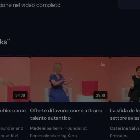
tione nel video completo.
ks"
34:38
39:18
rchie: come
Offerte di lavoro: come attrarre
La sfida dell
talento autentico
settore avia
Founder and
Madeleine Kern
· Founder at
Caterina Salvi
or at Karl
Personalmarketing Kern
Emirates