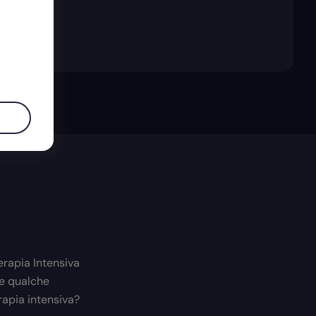
erapia Intensiva
re qualche
rapia intensiva?