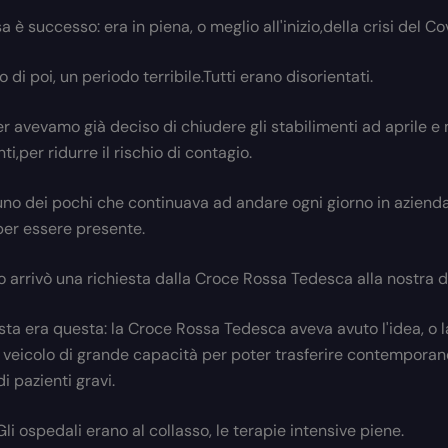
 è successo: era in piena, o meglio all'inizio,della crisi del C
 di poi, un periodo terribile.Tutti erano disorientati.
er avevamo già deciso di chiudere gli stabilimenti ad aprile e
i,per ridurre il rischio di contagio.
 uno dei pochi che continuava ad andare ogni giorno in azienda
per essere presente.
o arrivò una richiesta dalla Croce Rossa Tedesca alla nostra d
esta era questa: la Croce Rossa Tedesca aveva avuto l'idea, o l
 veicolo di grande capacità per poter trasferire contempora
i pazienti gravi.
i ospedali erano al collasso, le terapie intensive piene.