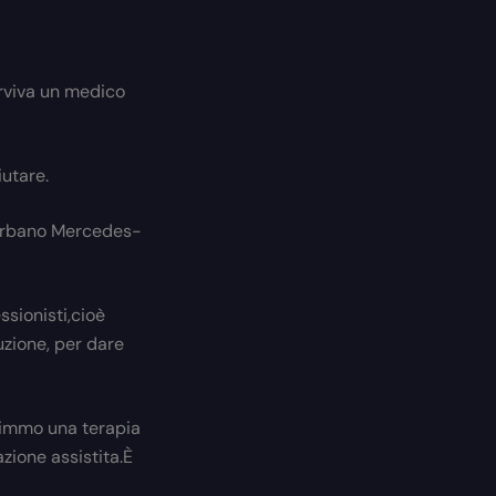
erviva un medico
iutare.
rurbano Mercedes-
essionisti,cioè
uzione, per dare
ruimmo una terapia
zione assistita.È