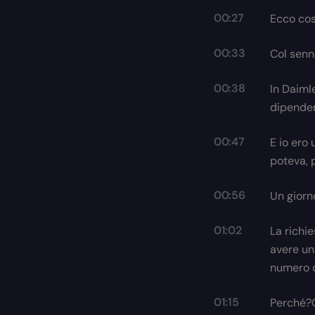
00:27
Ecco cosa
00:33
Col senno
00:38
In Daiml
dipendent
00:47
E io ero
poteva, 
00:56
Un giorn
01:02
La richi
avere un
numero d
01:15
Perché?Gl