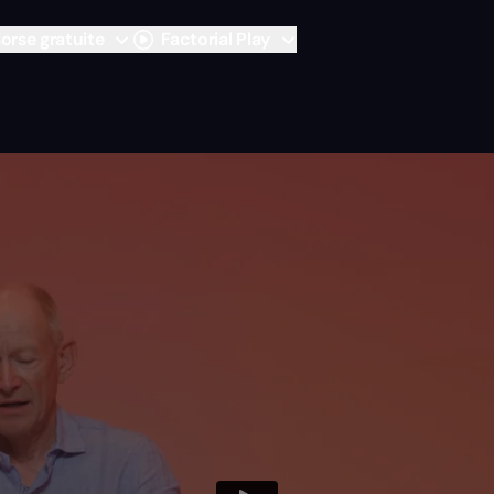
sorse gratuite
Factorial Play