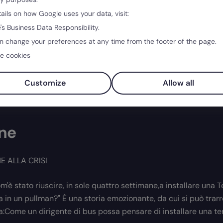
Scopri di più →
tails on how Google uses your data, visit:
's Business Data Responsibility.
n change your preferences at any time from the footer of the page.
e cookies
Customize
Allow all
one
E ALLA CRISI
'è stato riuscire, in sole quattro settimane,a installare una T
 in un pullman?" È una storia emozionante, da cui si può trar
Come un dirigente di bus possa pensare di installare una te