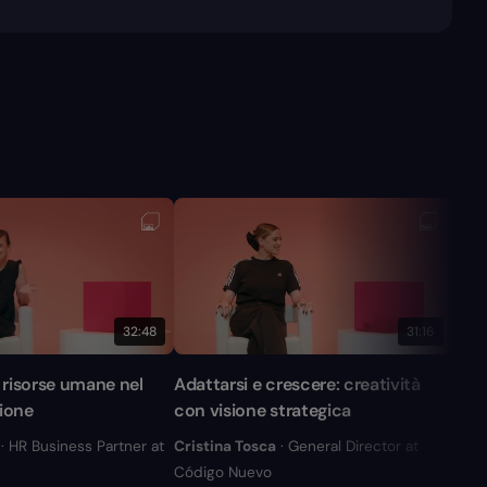
32:48
31:16
e risorse umane nel
Adattarsi e crescere: creatività
Lead
zione
con visione strategica
cre
· HR Business Partner at
Cristina Tosca
· General Director at
Nity
Código Nuevo