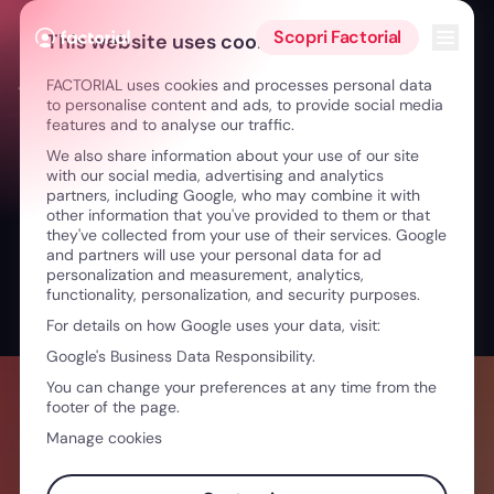
Vai al contenuto
Apri i
Scopri Factorial
This website uses cookies
FACTORIAL uses cookies and processes personal data
← Da ingegnere al retail: guidare con umiltà e vicinanza
to personalise content and ads, to provide social media
features and to analyse our traffic.
We also share information about your use of our site
with our social media, advertising and analytics
partners, including Google, who may combine it with
other information that you've provided to them or that
they've collected from your use of their services. Google
and partners will use your personal data for ad
personalization and measurement, analytics,
functionality, personalization, and security purposes.
For details on how Google uses your data, visit:
Google's Business Data Responsibility.
You can change your preferences at any time from the
footer of the page.
Manage cookies