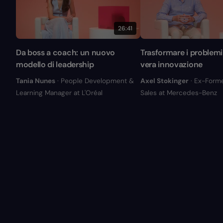
26:41
Da boss a coach: un nuovo
Trasformare i problemi 
modello di leadership
vera innovazione
Tania Nunes
· People Development &
Axel Stokinger
· Ex-Form
Learning Manager at L'Oréal
Sales at Mercedes-Benz