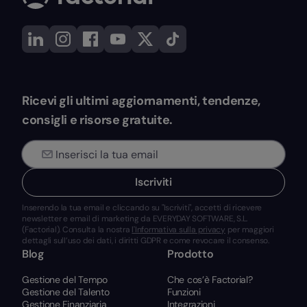
Ricevi gli ultimi aggiornamenti, tendenze,
consigli e risorse gratuite.
Iscriviti
Inserendo la tua email e cliccando su "Iscriviti", accetti di ricevere
newsletter e email di marketing da EVERYDAY SOFTWARE, S.L.
(Factorial). Consulta la nostra
l'Informativa sulla privacy
per maggiori
dettagli sull’uso dei dati, i diritti GDPR e come revocare il consenso.
Blog
Prodotto
Gestione del Tempo
Che cos’è Factorial?
Gestione del Talento
Funzioni
Gestione Finanziaria
Integrazioni