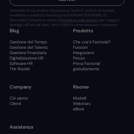
Inserendo la tua email e cliccando su "Iscriviti", accetti di ricevere
newsletter e email di marketing da EVERYDAY SOFTWARE, S.L.
(Factorial). Consulta la nostra
l'Informativa sulla privacy
per maggiori
dettagli sull’uso dei dati, i diritti GDPR e come revocare il consenso.
Blog
Prodotto
Gestione del Tempo
Che cos’è Factorial?
Gestione del Talento
Funzioni
Gestione Finanziaria
Integrazioni
Digitalizzazione HR
Prezzo
Software HR
Prova Factorial
The Rocket
gratuitamente
Company
Risorse
Chi siamo
Modelli
Clienti
Webinars
eBook
Assistenza