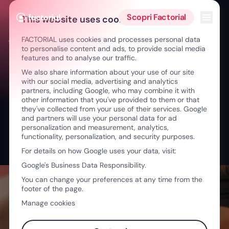
Vai al contenuto
Apri i
Scopri Factorial
This website uses cookies
FACTORIAL uses cookies and processes personal data
← Cultura aziendale: il pilastro del cambiamento
to personalise content and ads, to provide social media
features and to analyse our traffic.
We also share information about your use of our site
with our social media, advertising and analytics
partners, including Google, who may combine it with
other information that you've provided to them or that
they've collected from your use of their services. Google
and partners will use your personal data for ad
personalization and measurement, analytics,
functionality, personalization, and security purposes.
For details on how Google uses your data, visit:
Google's Business Data Responsibility.
You can change your preferences at any time from the
footer of the page.
Manage cookies