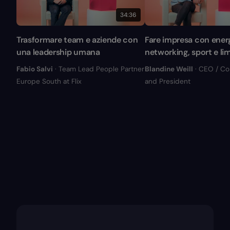
34:36
Trasformare team e aziende con
Fare impresa con energ
una leadership umana
networking, sport e lim
Fabio Salvi
· Team Lead People Partner
Blandine Weill
· CEO / C
Europe South at Flix
and President