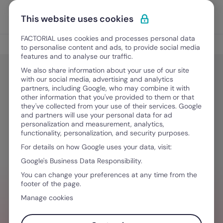
Vai al contenuto
Apri i
Scopri Factorial
This website uses cookies
FACTORIAL uses cookies and processes personal data
Gestione del personale
to personalise content and ads, to provide social media
features and to analyse our traffic.
We also share information about your use of our site
with our social media, advertising and analytics
Gestione del personale
partners, including Google, who may combine it with
Dimissioni durante il periodo di
other information that you've provided to them or that
they've collected from your use of their services. Google
prova: cosa dice la legge
and partners will use your personal data for ad
personalization and measurement, analytics,
functionality, personalization, and security purposes.
For details on how Google uses your data, visit:
12 Gennaio, 2026
·
6 minuti di lettura
Google's Business Data Responsibility.
You can change your preferences at any time from the
footer of the page.
HAI BISOGNO D´AIUTO PER GESTIRE I TEAM
Manage cookies
Valorizza l'esperienza dei tuoi team con