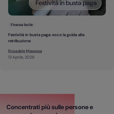
Categorie
Finanza facile
Festività in busta paga: ecco la guida alla
retribuzione
Rosadele Masessa
13 Aprile, 2026
Concentrati più sulle persone e