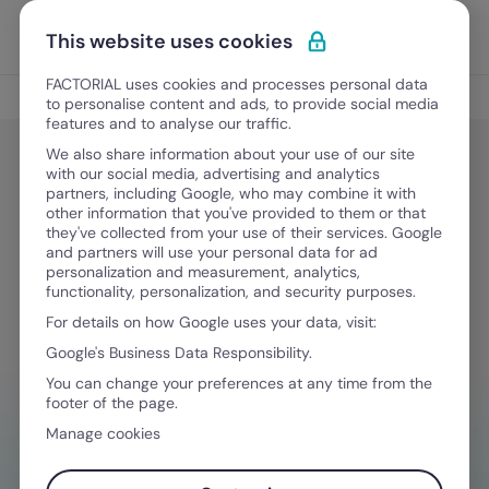
Vai al contenuto
Apri i
Scopri Factorial
This website uses cookies
FACTORIAL uses cookies and processes personal data
Gestione Finanziaria
to personalise content and ads, to provide social media
features and to analyse our traffic.
We also share information about your use of our site
with our social media, advertising and analytics
Gestione Finanziaria
partners, including Google, who may combine it with
Break even point (BEP): cos’è e
other information that you've provided to them or that
they've collected from your use of their services. Google
come si calcola
and partners will use your personal data for ad
personalization and measurement, analytics,
functionality, personalization, and security purposes.
For details on how Google uses your data, visit:
4 Dicembre, 2024
·
6 minuti di lettura
Google's Business Data Responsibility.
You can change your preferences at any time from the
footer of the page.
HAI BISOGNO D'AIUTO NELLA GESTIONE
Manage cookies
FINANZIARIA?