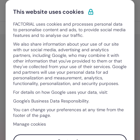
Vai al contenuto
Apri i
Scopri Factorial
This website uses cookies
FACTORIAL uses cookies and processes personal data
The Rocket
to personalise content and ads, to provide social media
features and to analyse our traffic.
We also share information about your use of our site
with our social media, advertising and analytics
Digitalizzazione HR
partners, including Google, who may combine it with
Faaaaaaac: la campagna di
other information that you've provided to them or that
they've collected from your use of their services. Google
Factorial che punta il dito contro la
and partners will use your personal data for ad
personalization and measurement, analytics,
burocrazia aziendale
functionality, personalization, and security purposes.
For details on how Google uses your data, visit:
Google's Business Data Responsibility.
28 Febbraio, 2025
·
2 minuti di lettura
You can change your preferences at any time from the
footer of the page.
Manage cookies
HAI BISOGNO D´AIUTO PER GESTIRE I TEAM