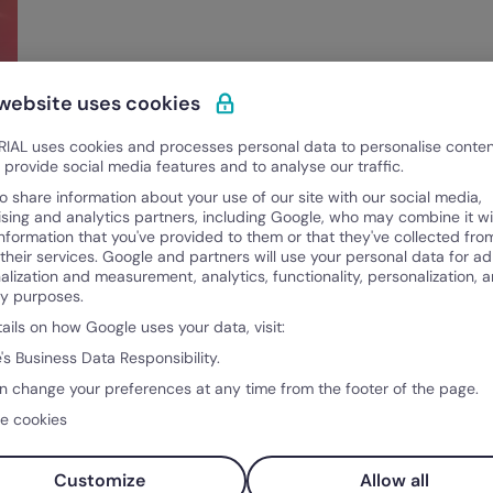
 website uses cookies
IAL uses cookies and processes personal data to personalise conte
o provide social media features and to analyse our traffic.
o share information about your use of our site with our social media,
le
ising and analytics partners, including Google, who may combine it wi
information that you've provided to them or that they've collected fro
 their services. Google and partners will use your personal data for ad
alization and measurement, analytics, functionality, personalization, 
ty purposes.
tails on how Google uses your data, visit:
's Business Data Responsibility.
n change your preferences at any time from the footer of the page.
e cookies
Prodotto
Com
Che cos’è Factorial?
Chi si
Customize
Allow all