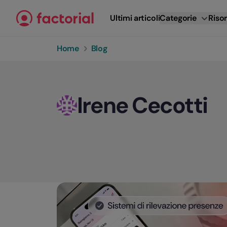
Vai al contenuto
Ultimi articoli
Categorie
Risor
Home
Blog
Irene Cecotti