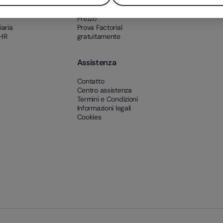
Funzioni
Clienti
Integrazioni
Prezzo
iaria
Prova Factorial
 HR
gratuitamente
Assistenza
Contatto
Centro assistenza
Termini e Condizioni
Informazioni legali
Cookies