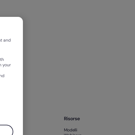
nt and
th
m your
and
pany
Risorse
amo
Modelli