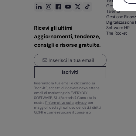
Tempo
Gestione del
Talento
Gestione Finanz
Digitalizzazione
Ricevi gli ultimi
Software HR
The Rocket
aggiornamenti, tendenze,
consigli e risorse gratuite.
Iscriviti
Inserendo la tua email e cliccando su
"Iscriviti", accetti di ricevere newsletter e
email di marketing da EVERYDAY
SOFTWARE, S.L. (Factorial). Consulta la
nostra
l'Informativa sulla privacy
per
maggiori dettagli sull’uso dei dati, i diritti
GDPR e come revocare il consenso.