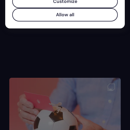
Customize
sostenibile?
Axel Stokinger
· Ex-Former Head of Sales at Mercedes-
Allow all
Benz