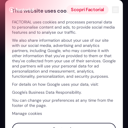
Vai al contenuto
Apri i
Scopri Factorial
This website uses cookies
FACTORIAL uses cookies and processes personal data
to personalise content and ads, to provide social media
features and to analyse our traffic.
We also share information about your use of our site
Finanza facile
with our social media, advertising and analytics
partners, including Google, who may combine it with
other information that you've provided to them or that
they've collected from your use of their services. Google
and partners will use your personal data for ad
personalization and measurement, analytics,
functionality, personalization, and security purposes.
For details on how Google uses your data, visit:
Google's Business Data Responsibility.
You can change your preferences at any time from the
footer of the page.
Manage cookies
03:52
L’innovazione ha reso vincente il trasporto pubblico