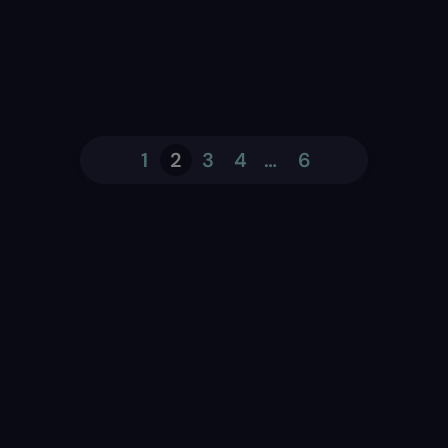
←
Avanti
1
2
3
4
…
6
Indietro
→