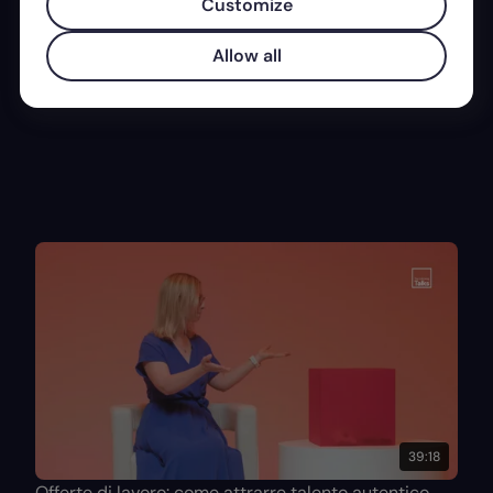
Customize
Madeleine Kern
· Founder at Personalmarketing Kern
Allow all
39:18
Offerte di lavoro: come attrarre talento autentico