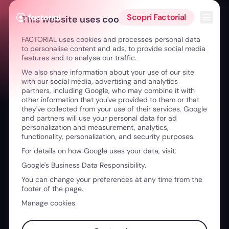
Vai al contenuto
Apri i
Scopri Factorial
This website uses cookies
FACTORIAL uses cookies and processes personal data
to personalise content and ads, to provide social media
features and to analyse our traffic.
We also share information about your use of our site
Crescita del team
with our social media, advertising and analytics
partners, including Google, who may combine it with
other information that you've provided to them or that
they've collected from your use of their services. Google
and partners will use your personal data for ad
personalization and measurement, analytics,
functionality, personalization, and security purposes.
For details on how Google uses your data, visit:
Google's Business Data Responsibility.
You can change your preferences at any time from the
footer of the page.
Manage cookies
05:09
BBQ del venerdì: benefit aziendale o cultura forte?