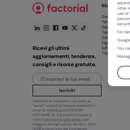
advert
Blog
other 
use of
Gestione del
person
Tempo
securi
Gestione del
For de
Talento
Gestione Finanz
Google
Digitalizzazione
Ricevi gli ultimi
Software HR
You ca
The Rocket
aggiornamenti, tendenze,
Manag
consigli e risorse gratuite.
Iscriviti
Inserendo la tua email e cliccando su
"Iscriviti", accetti di ricevere newsletter e
email di marketing da EVERYDAY
SOFTWARE, S.L. (Factorial). Consulta la
nostra
l'Informativa sulla privacy
per
maggiori dettagli sull’uso dei dati, i diritti
GDPR e come revocare il consenso.