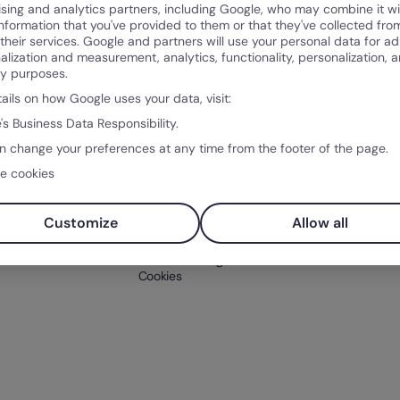
ising and analytics partners, including Google, who may combine it wi
Prodotto
Com
information that you've provided to them or that they've collected fro
 their services. Google and partners will use your personal data for ad
Che cos’è Factorial?
Chi si
alization and measurement, analytics, functionality, personalization, 
Funzioni
Clienti
ty purposes.
Integrazioni
tails on how Google uses your data, visit:
Prezzo
iaria
Prova Factorial
's Business Data Responsibility.
 HR
gratuitamente
n change your preferences at any time from the footer of the page.
e cookies
Assistenza
Contatto
Customize
Allow all
Centro assistenza
Termini e Condizioni
Informazioni legali
Cookies