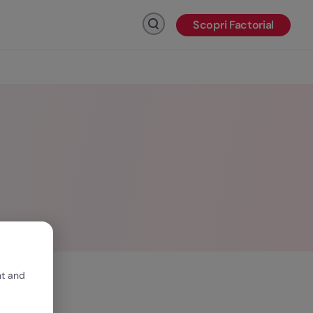
Scopri Factorial
Fai clic per cercare
nt and