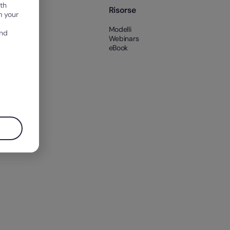
th
pany
Risorse
m your
amo
Modelli
and
Webinars
eBook