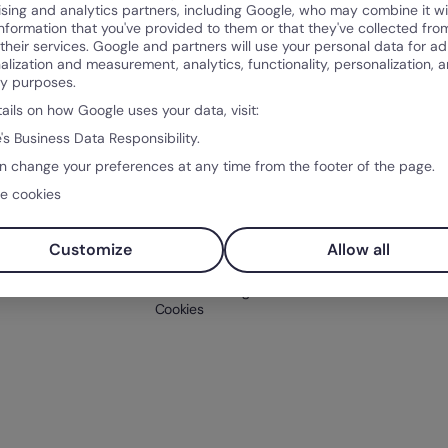
ising and analytics partners, including Google, who may combine it wi
Prodotto
Com
information that you've provided to them or that they've collected fro
 their services. Google and partners will use your personal data for ad
Che cos’è Factorial?
Chi si
alization and measurement, analytics, functionality, personalization, 
Funzioni
Clienti
ty purposes.
Integrazioni
tails on how Google uses your data, visit:
Prezzo
iaria
Prova Factorial
's Business Data Responsibility.
 HR
gratuitamente
n change your preferences at any time from the footer of the page.
e cookies
Assistenza
Contatto
Customize
Allow all
Centro assistenza
Termini e Condizioni
Informazioni legali
Cookies