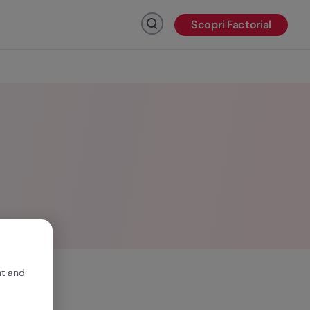
Scopri Factorial
Fai clic per cercare
nt and