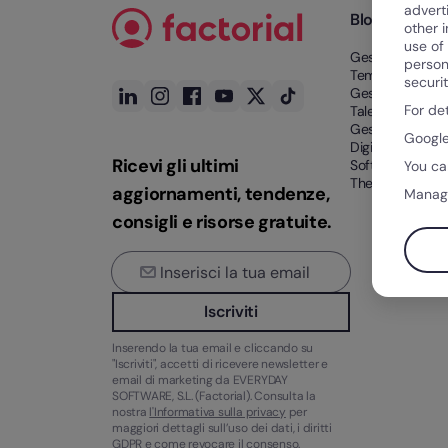
advert
Blog
other 
use of
Gestione del
person
Tempo
securi
Gestione del
For de
Talento
Gestione Finanz
Google
Digitalizzazione
Ricevi gli ultimi
Software HR
You ca
The Rocket
aggiornamenti, tendenze,
Manag
consigli e risorse gratuite.
Iscriviti
Inserendo la tua email e cliccando su
"Iscriviti", accetti di ricevere newsletter e
email di marketing da EVERYDAY
SOFTWARE, S.L. (Factorial). Consulta la
nostra
l'Informativa sulla privacy
per
maggiori dettagli sull’uso dei dati, i diritti
GDPR e come revocare il consenso.