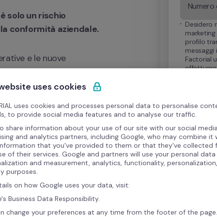
 solo un rischio 
Desidero r
 la conformità aziendale.
marketing 
profilo tr
messaggi i
rative e le nuove 
Factorial u
effettuare
strumenti non 
annullare 
amente dai team – 
 website uses cookies
tivi e gravi vulnerabilità
.
IAL uses cookies and processes personal data to personalise cont
s, to provide social media features and to analyse our traffic.
Inviando quest
di Factorial e 
ficazione del rischio, 
o share information about your use of our site with our social media
tua richiesta 
ising and analytics partners, including Google, who may combine it 
maggiori dettag
ari e nuove responsabilità 
information that you've provided to them or that they've collected
GDPR, consult
se of their services. Google and partners will use your personal data
alization and measurement, analytics, functionality, personalization
ty purposes.
tails on how Google uses your data, visit:
's Business Data Responsibility.
n change your preferences at any time from the footer of the page