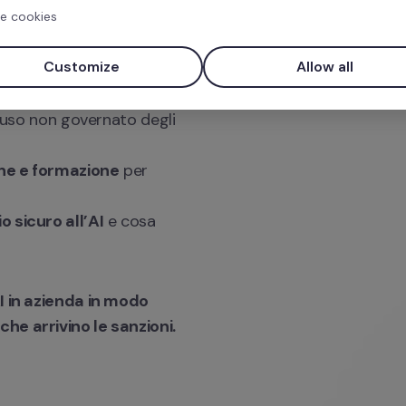
é riguarda 
tutte
 le 
e cookies
Customize
Allow all
a da subito e cosa 
l’uso non governato degli 
rne e formazione
 per 
 sicuro all’AI
 e cosa 
I in azienda in modo 
he arrivino le sanzioni.