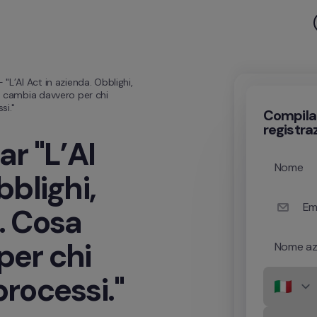
L’AI Act in azienda. Obblighi, 
 cambia davvero per chi 
si."
Compila i
registra
r "L’AI 
Nome
blighi, 
Ema
 Cosa 
er chi 
Nome az
rocessi."