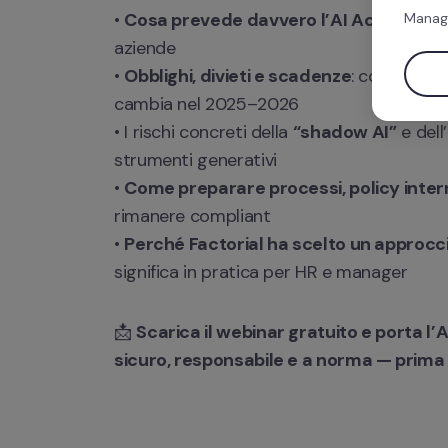
• 
Cosa prevede davvero l’AI Act
 e perch
Manag
aziende

• 
Obblighi, divieti e scadenze
: cosa cambi
cambia nel 2025–2026

• I rischi concreti della 
“shadow AI”
 e del
strumenti generativi

• 
Come preparare processi, policy inte
rimanere compliant

• 
Perché Factorial ha scelto un approccio
significa in pratica per HR e manager
📩 
Scarica il webinar gratuito e porta l’A
sicuro, responsabile e a norma — prima c