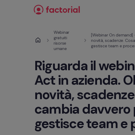
Passa al contenuto
Webinar 
[Webinar On demand] - "
gratuiti 
novità, scadenze. Cosa
risorse 
gestisce team e proces
umane
Riguarda il webina
Act in azienda. Ob
novità, scadenze.
cambia davvero p
gestisce team e p