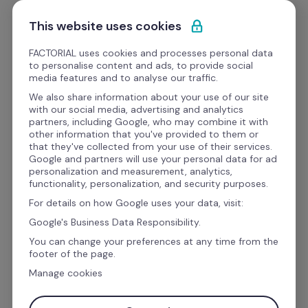
Passa al contenuto
Comincia gratis
This website uses cookies
FACTORIAL uses cookies and processes personal data
to personalise content and ads, to provide social
Webinar gratuiti risorse umane
media features and to analyse our traffic.
We also share information about your use of our site
with our social media, advertising and analytics
Gestione dei talenti
partners, including Google, who may combine it with
other information that you've provided to them or
PMI e Benessere in 
that they've collected from your use of their services.
Google and partners will use your personal data for ad
Azienda: Strategie di 
personalization and measurement, analytics,
functionality, personalization, and security purposes.
Successo per una 
For details on how Google uses your data, visit:
Crescita Sostenibile 
Google's Business Data Responsibility.
You can change your preferences at any time from the
footer of the page.
Intervista a Tiziana Pregliasco, imprenditrice ed 
Manage cookies
executive coach.