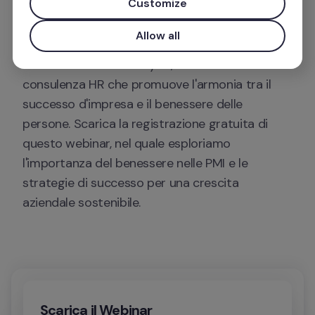
Customize
Non perderti quest'intervista con Tiziana 
Allow all
Pregliasco, imprenditrice ed executive coach, 
nonché fondatrice di Pyxis, una società di 
consulenza HR che promuove l'armonia tra il 
successo d'impresa e il benessere delle 
persone. Scarica la registrazione gratuita di 
questo webinar, nel quale esploriamo 
l'importanza del benessere nelle PMI e le 
strategie di successo per una crescita 
aziendale sostenibile.
Scarica il Webinar