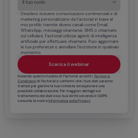
Il tuo ruolo
Desidero ricevere comunicazioni commerciali e di 
marketing personalizzate da Factorial in base al 
mio profilo tramite diversi canali come Email, 
WhatsApp, messaggi istantanei, SMS o chiamate 
sul cellulare. Factorial utilizza agenti di intelligenza 
artificiale per effettuare chiamate. Puoi aggiornare 
le tue preferenze o annullare l’iscrizione in qualsiasi 
momento.
Scarica il webinar
Inviando questo modulo di Factorial, accetti i 
Termini e 
Condizioni
 di Factorial e confermi che i tuoi dati saranno 
trattati per gestire la tua richiesta ed esplorare una 
possibile collaborazione. Per maggiori dettagli sul 
trattamento dei dati e sui tuoi diritti secondo il GDPR, 
consulta la nostra 
Informativa sulla Privacy
.