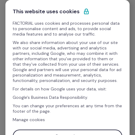
Passa al contenuto
Comincia gratis
This website uses cookies
FACTORIAL uses cookies and processes personal data
to personalise content and ads, to provide social
Modelli
media features and to analyse our traffic.
We also share information about your use of our site
with our social media, advertising and analytics
Lavoro
partners, including Google, who may combine it with
other information that you've provided to them or
Scarica il modello di 
that they've collected from your use of their services.
Google and partners will use your personal data for ad
Lettera di Licenziamento  
personalization and measurement, analytics,
functionality, personalization, and security purposes.
in Word 📄
For details on how Google uses your data, visit:
Google's Business Data Responsibility.
You can change your preferences at any time from the
Hai bisogno di un modello di lettera di 
footer of the page.
licenziamento personalizzabile? Sei nel posto 
Manage cookies
giusto.