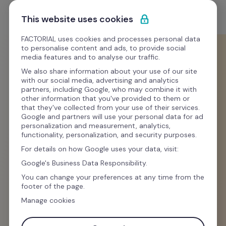
Passa al contenuto
Comincia gratis
This website uses cookies
FACTORIAL uses cookies and processes personal data
to personalise content and ads, to provide social
Modelli
media features and to analyse our traffic.
We also share information about your use of our site
with our social media, advertising and analytics
Reclutamento e selezione
partners, including Google, who may combine it with
other information that you've provided to them or
Esempio di Job 
that they've collected from your use of their services.
Google and partners will use your personal data for ad
Description gratis
personalization and measurement, analytics,
functionality, personalization, and security purposes.
For details on how Google uses your data, visit:
📄 Alla ricerca di un 
esempio di job description
Google's Business Data Responsibility.
efficace e personalizzabile? Hai trovato la 
You can change your preferences at any time from the
footer of the page.
soluzione perfetta.
Manage cookies
Il nostro modello di job description è stato 