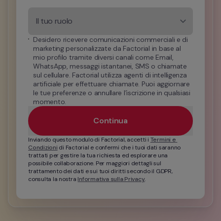
Il tuo ruolo
Desidero ricevere comunicazioni commerciali e di 
marketing personalizzate da Factorial in base al 
mio profilo tramite diversi canali come Email, 
WhatsApp, messaggi istantanei, SMS o chiamate 
sul cellulare. Factorial utilizza agenti di intelligenza 
artificiale per effettuare chiamate. Puoi aggiornare 
le tue preferenze o annullare l’iscrizione in qualsiasi 
momento.
Continua
Inviando questo modulo di Factorial, accetti i 
Termini e 
Condizioni
 di Factorial e confermi che i tuoi dati saranno 
trattati per gestire la tua richiesta ed esplorare una 
possibile collaborazione. Per maggiori dettagli sul 
trattamento dei dati e sui tuoi diritti secondo il GDPR, 
consulta la nostra 
Informativa sulla Privacy
.