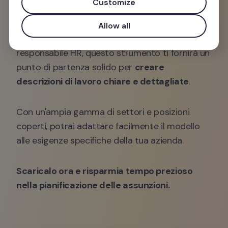
Customize
appositamente creato per semplificare il 
processo di definizione dei ruoli all'interno della 
Allow all
tua azienda. Che tu sia un manager o un 
responsabile HR, questo strumento ti fornirà un 
punto di partenza solido per 
creare 
descrizioni di lavoro chiare e dettagliate
.
Con un'ampia gamma di settori e posizioni 
coperti, potrai adattare facilmente il modello 
alle esigenze specifiche della tua azienda. 
Scaricalo ora e risparmia tempo prezioso 
nella pianificazione delle assunzioni.