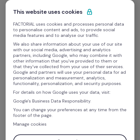
Passa al contenuto
Comincia gratis
This website uses cookies
FACTORIAL uses cookies and processes personal data
to personalise content and ads, to provide social
eBooks
media features and to analyse our traffic.
We also share information about your use of our site
with our social media, advertising and analytics
Gestione dei talenti
partners, including Google, who may combine it with
other information that you've provided to them or
Guida all'onboarding 
that they've collected from your use of their services.
Google and partners will use your personal data for ad
perfetto per aziende in 
personalization and measurement, analytics,
functionality, personalization, and security purposes.
crescita 
For details on how Google uses your data, visit:
Google's Business Data Responsibility.
You can change your preferences at any time from the
Un 
onboarding
 poco curato può costarti più di 
footer of the page.
quanto pensi.
Manage cookies