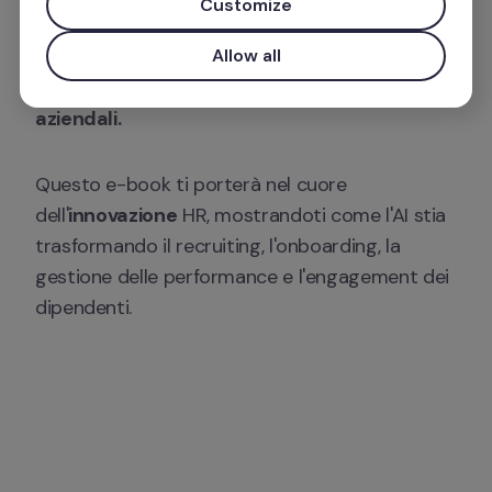
Customize
HR. Esplora come l'AI sta rivoluzionando il 
campo, dalla
 selezione
Allow all
 e
 sviluppo dei talenti,
potenziando l'efficienza e migliorando i 
risultati 
aziendali.
Questo e-book ti porterà nel cuore 
dell'
innovazione
 HR, mostrandoti come l'AI stia 
trasformando il 
recruiting
, l'
onboarding
, la 
gestione delle performance
 e l'
engagement dei 
dipendenti
.