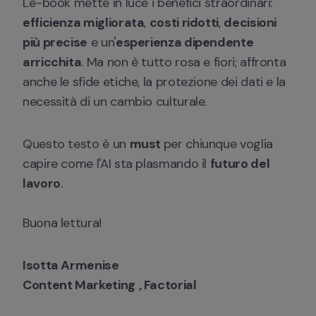
L'e-book mette in luce i benefici straordinari: 
efficienza migliorata
, 
costi ridotti
, 
decisioni 
più precise
 e un'
esperienza dipendente 
arricchita
. Ma non è tutto rosa e fiori; affronta 
anche le sfide etiche, la protezione dei dati e la 
necessità di un cambio culturale. 
Questo testo è un 
must 
per chiunque voglia 
capire come l'AI sta plasmando il 
futuro del 
lavoro
.

Buona lettura!
Isotta Armenise 
Content Marketing