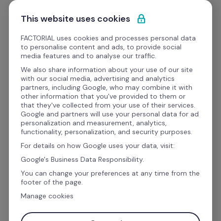
Passa al contenuto
Comincia gratis
This website uses cookies
FACTORIAL uses cookies and processes personal data
to personalise content and ads, to provide social
eBooks
media features and to analyse our traffic.
We also share information about your use of our site
with our social media, advertising and analytics
Gestione dei talenti
partners, including Google, who may combine it with
other information that you've provided to them or
Ebook: Il potere dell'AI 
that they've collected from your use of their services.
Google and partners will use your personal data for ad
nella gestione delle 
personalization and measurement, analytics,
functionality, personalization, and security purposes.
Risorse Umane
For details on how Google uses your data, visit:
Google's Business Data Responsibility.
You can change your preferences at any time from the
Scopri il 
futuro 
delle risorse umane con l'e-
footer of the page.
book di Factorial, una guida indispensabile per 
Manage cookies
chiunque desideri capire e sfruttare il 
potenziale 
dell'intelligenza artificiale nel settore 